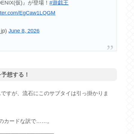
ENIX(仮)』が登場！
#遊戯王
witter.com/EgCaw1LQGM
jp)
June 8, 2026
を予想する！
んですが、流石にこのサブタイは引っ掛かりま
のカードな訳で……。