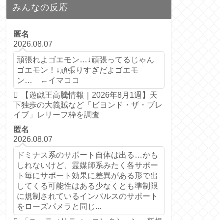
みんなの反応
匿名
2026.08.07
頑張れよゴエモン…↓頑張ってるじゃん
ゴエモン！↓頑張りすぎだよゴエモ
ン… ←イマココ
【遊戯王高騰情報｜2026年8月1週】天
下独歩の大義賊など「ビヨンド・ザ・ブレ
イブ」レリーフ枠を調査
匿名
2026.08.07
ドミナス系のサポート自体は出る…かも
しれないけど、霊媒師系みたく各サポー
ト毎にサポート効果に差異がある形で出
してくる可能性はある少なくとも準制限
に規制されているインパルスのサポート
をローズパメラと同じ...