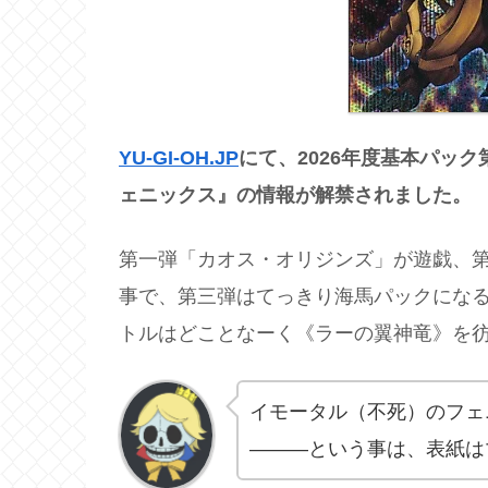
YU-GI-OH.JP
にて、2026年度基本パック第
ェニックス』の情報が解禁されました。
第一弾「カオス・オリジンズ」が遊戯、第二弾
事で、第三弾はてっきり海馬パックにな
トルはどことなーく《ラーの翼神竜》を
イモータル（不死）のフェ
―――という事は、表紙は