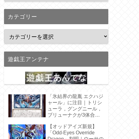
カテゴリー
遊戯王アンテナ
「氷結界の龍胤 エクハジ
ャール」に注目｜トリシ
ューラ，グングニール，
ブリューナクが3体合
体！
【オッドアイズ新規】
「Odd-Eyes Override
Dragon」判明｜ウーサの