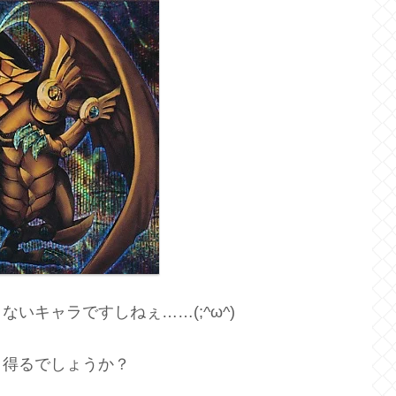
いキャラですしねぇ……(;^ω^)
り得るでしょうか？