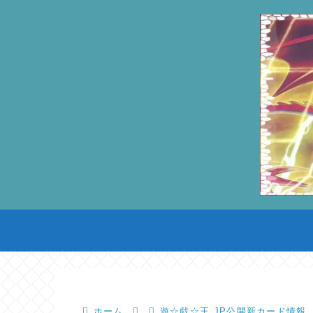
ホーム
遊☆戯☆王.JP公開新カード情報