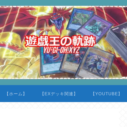
【ホーム】
【EXデッキ関連】
【YOUTUBE】