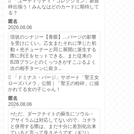
「ユーティリティ・コレクション」新規
枠出揃う！みんなはどのカードに期待して
る？
匿名
2026.08.06
現状のシナジー【青眼】…パージの影響
を受けにくい。乙女またそれに準じた初
動＋光チューナーと同じ展開に派生する
際に列王をセットできる。また従来の
B2Bプランとのくっつきがすこぶるよく
次の相手ターンに前タ...
「ドミナス・パージ」サポート「聖王女
ローズパメラ」公開｜「聖王の粉砕」に描
かれてる女の子じゃん！
匿名
2026.08.06
>ただ、ダークナイトの蘇生にソウル・
アサイラムは対応してないので、コチラ
と併用する際は、まだ十分に差別化出来
ていると言って良さそうです（ギリ）。