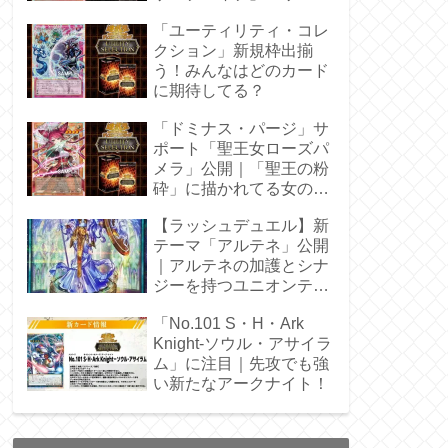
枠を調査
「ユーティリティ・コレ
クション」新規枠出揃
う！みんなはどのカード
に期待してる？
「ドミナス・パージ」サ
ポート「聖王女ローズパ
メラ」公開｜「聖王の粉
砕」に描かれてる女の子
じゃん！
【ラッシュデュエル】新
テーマ「アルテネ」公開
｜アルテネの加護とシナ
ジーを持つユニオンテー
マ登場
「No.101 S・H・Ark
Knight-ソウル・アサイラ
ム」に注目｜先攻でも強
い新たなアークナイト！