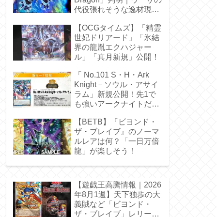
代役張れそうな逸材現
る！
【OCGタイムズ】「精霊
世妃ドリアード」「氷結
界の龍胤エクハジャー
ル」「真月新規」公開！
「 No.101 S・H・Ark
Knight－ソウル・アサイ
ラム」新規公開！先1で
も強いアークナイトだ
ぁ！
【BETB】『ビヨンド・
ザ・ブレイブ』のノーマ
ルレアは何？「一日万倍
龍」が楽しそう！
【遊戯王高騰情報｜2026
年8月1週】天下独歩の大
義賊など「ビヨンド・
ザ・ブレイブ」レリーフ