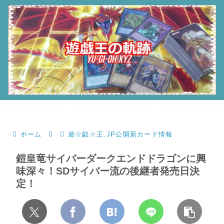
ホーム
遊☆戯☆王.JP公開新カード情報
鎧皇竜サイバーダークエンドドラゴンに興
味深々！SDサイバー流の後継者発売日決
定！