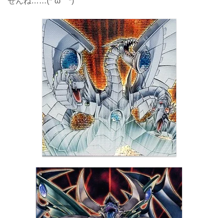
せんね……(*´ω｀*)