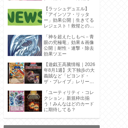
【ラッシュデュエル】
「アインソフ・リッタ
ー」効果公開｜生きてる
レジェスト！救惺との相
性◎
「神を超えたしもべ－青
眼の究極竜」効果＆画像
公開｜耐性・連撃・除去
効果ツエー
【遊戯王高騰情報｜2026
年8月1週】天下独歩の大
義賊など「ビヨンド・
ザ・ブレイブ」レリーフ
枠を調査
「ユーティリティ・コレ
クション」新規枠出揃
う！みんなはどのカード
に期待してる？