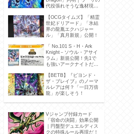
代役張れそうな逸材現
る！
【OCGタイムズ】「精霊
世妃ドリアード」「氷結
界の龍胤エクハジャー
ル」「真月新規」公開！
「 No.101 S・H・Ark
Knight－ソウル・アサイ
ラム」新規公開！先1で
も強いアークナイトだ
ぁ！
【BETB】『ビヨンド・
ザ・ブレイブ』のノーマ
ルレアは何？「一日万倍
龍」が楽しそう！
Vジャンプ付録カード
「宿命の決闘」効果公開
｜円盤型デュエルディス
クの特殊ルール再現だ！