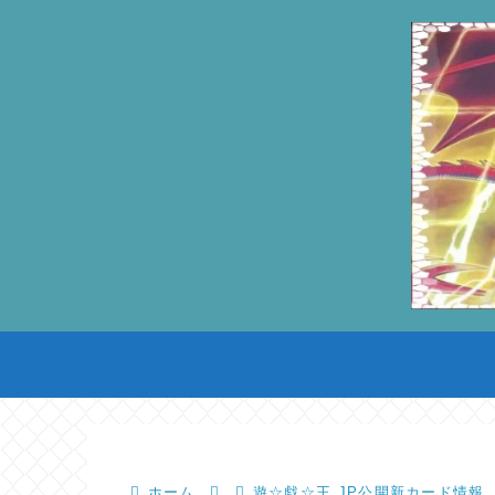
ホーム
遊☆戯☆王.JP公開新カード情報