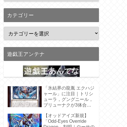
カテゴリー
遊戯王アンテナ
「氷結界の龍胤 エクハジ
ャール」に注目｜トリシ
ューラ，グングニール，
ブリューナクが3体合
体！
【オッドアイズ新規】
「Odd-Eyes Override
Dragon」判明｜ウーサの