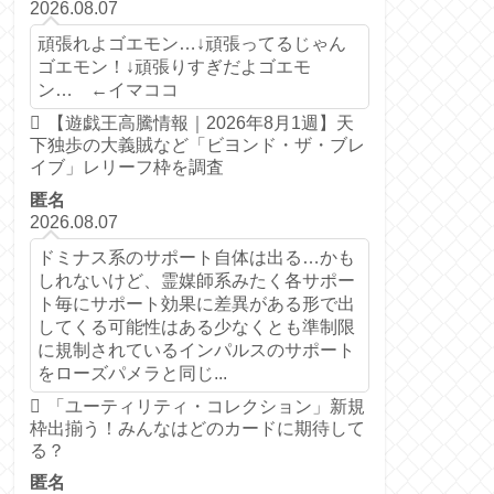
2026.08.07
頑張れよゴエモン…↓頑張ってるじゃん
ゴエモン！↓頑張りすぎだよゴエモ
ン… ←イマココ
【遊戯王高騰情報｜2026年8月1週】天
下独歩の大義賊など「ビヨンド・ザ・ブレ
イブ」レリーフ枠を調査
匿名
2026.08.07
ドミナス系のサポート自体は出る…かも
しれないけど、霊媒師系みたく各サポー
ト毎にサポート効果に差異がある形で出
してくる可能性はある少なくとも準制限
に規制されているインパルスのサポート
をローズパメラと同じ...
「ユーティリティ・コレクション」新規
枠出揃う！みんなはどのカードに期待して
る？
匿名