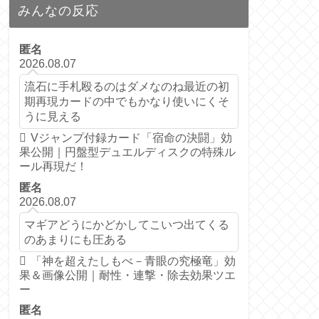
みんなの反応
匿名
2026.08.07
流石に手札殴るのはダメなのね最近の初
期再現カードの中でもかなり使いにくそ
うに見える
Vジャンプ付録カード「宿命の決闘」効
果公開｜円盤型デュエルディスクの特殊ル
ール再現だ！
匿名
2026.08.07
マギアどうにかどかしてこいつ出てくる
のあまりにも圧ある
「神を超えたしもべ－青眼の究極竜」効
果＆画像公開｜耐性・連撃・除去効果ツエ
ー
匿名