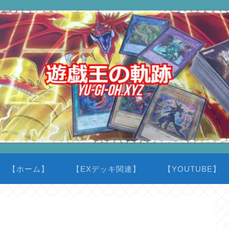
【ホーム】
【EXデッキ関連】
【YOUTUBE】