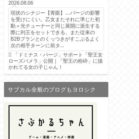
2026.08.06
現状のシナジー【青眼】…パージの影響
を受けにくい。乙女またそれに準じた初
動＋光チューナーと同じ展開に派生する
際に列王をセットできる。また従来の
B2Bプランとのくっつきがすこぶるよく
次の相手ターンに前タ...
「ドミナス・パージ」サポート「聖王女
ローズパメラ」公開｜「聖王の粉砕」に描
かれてる女の子じゃん！
サブカル全般のブログもヨロシク