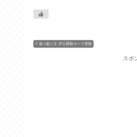
遊☆戯☆王.JP公開新カード情報
スポ