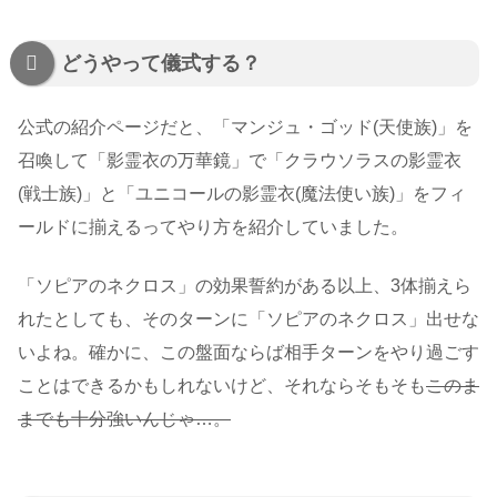
どうやって儀式する？
公式の紹介ページだと、「マンジュ・ゴッド
(天使族)
」を
召喚して「影霊衣の万華鏡」で「クラウソラスの影霊衣
(戦士族)
」と「ユニコールの影霊衣
(魔法使い族)
」をフィ
ールドに揃えるってやり方を紹介していました。
「ソピアのネクロス」の効果誓約がある以上、3体揃えら
れたとしても、そのターンに「ソピアのネクロス」出せな
いよね。確かに、この盤面ならば相手ターンをやり過ごす
ことはできるかもしれないけど、それならそもそも
このま
までも十分強いんじゃ…。