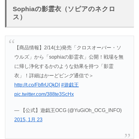
Sophiaの影霊衣（ソピアのネクロ
ス）
【商品情報】2/14(土)発売「クロスオーバー・ソ
ウルズ」から「sophiaの影霊衣」公開！戦場を無
に帰し浄化するかのような効果を持つ「影霊
衣」！詳細はかーどビング通信で＞
http://t.co/FbflrUQkDI
#遊戯王
pic.twitter.com/388te3ScHx
— 【公式】遊戯王OCG (@YuGiOh_OCG_INFO)
2015, 1月 23