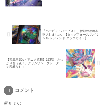
「ハーピィ・ハーピスト」付録の攻略本
購入しました。【タッグフォース スペシ
ャル レジェンド タッグガイド】
【遊戯王5Ds・アニメ感想】153話「ぶつ
かり合う魂！」クリムゾン・ブレーダー
で容赦なし！
コメント
匿名
より: