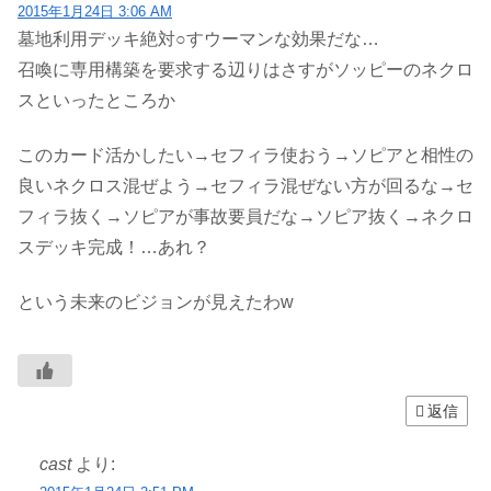
2015年1月24日 3:06 AM
墓地利用デッキ絶対○すウーマンな効果だな…
召喚に専用構築を要求する辺りはさすがソッピーのネクロ
スといったところか
このカード活かしたい→セフィラ使おう→ソピアと相性の
良いネクロス混ぜよう→セフィラ混ぜない方が回るな→セ
フィラ抜く→ソピアが事故要員だな→ソピア抜く→ネクロ
スデッキ完成！…あれ？
という未来のビジョンが見えたわw
返信
cast
より: