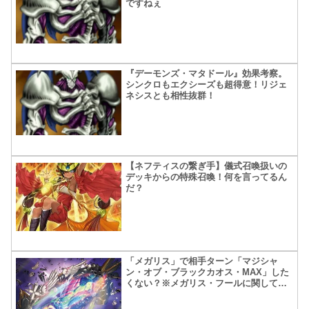
ですねぇ
『デーモンズ・マタドール』効果考察。
シンクロもエクシーズも超得意！リジェ
ネシスとも相性抜群！
【ネフティスの繋ぎ手】儀式召喚扱いの
デッキからの特殊召喚！何を言ってるん
だ？
「メガリス」で相手ターン「マジシャ
ン・オブ・ブラックカオス・MAX」した
くない？※メガリス・フールに関して大
きな間違いあり!大幅に記事を修正させて
いただきました