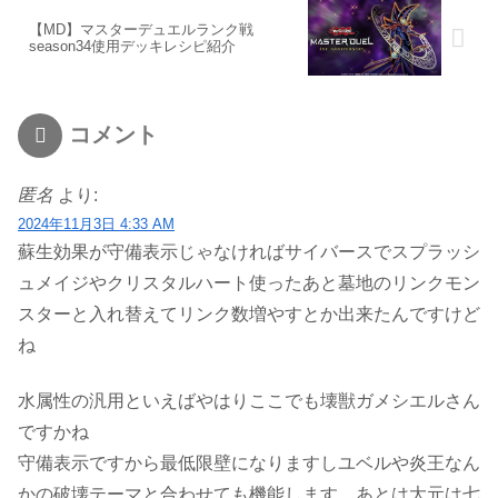
【MD】マスターデュエルランク戦
season34使用デッキレシピ紹介
コメント
匿名
より:
2024年11月3日 4:33 AM
蘇生効果が守備表示じゃなければサイバースでスプラッシ
ュメイジやクリスタルハート使ったあと墓地のリンクモン
スターと入れ替えてリンク数増やすとか出来たんですけど
ね
水属性の汎用といえばやはりここでも壊獣ガメシエルさん
ですかね
守備表示ですから最低限壁になりますしユベルや炎王なん
かの破壊テーマと合わせても機能します。あとは大元は七