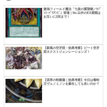
激強フィールド魔法「七皇の冀望郷／ｾﾌﾞ
ﾝｽ･ﾊﾞﾘｱﾝｽﾞ」登場｜No.以外のEX展開は
お互いに2回まで！
【新風の空牙団・効果考察】ビート空牙
団ネクストジェンレーションズ！
【溟界の蛇睡蓮｜効果考察】今日は毒蛇
王ヴェノミノンを蘇生しても良いのか？