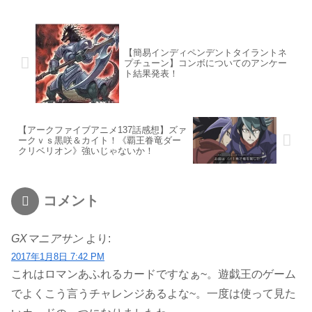
【簡易インディペンデントタイラントネ
プチューン】コンボについてのアンケー
ト結果発表！
【アークファイブアニメ137話感想】ズァ
ークｖｓ黒咲＆カイト！《覇王眷竜ダー
クリベリオン》強いじゃないか！
コメント
GXマニアサン
より:
2017年1月8日 7:42 PM
これはロマンあふれるカードですなぁ~。遊戯王のゲーム
でよくこう言うチャレンジあるよな~。一度は使って見た