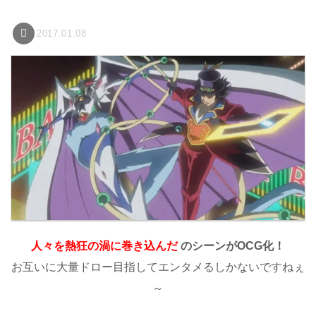
2017.01.08
人々を熱狂の渦に
巻き込んだ
のシーンがOCG化！
お互いに大量ドロー目指してエンタメるしかないですねぇ
～