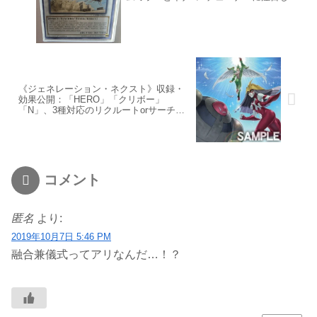
います
《ジェネレーション・ネクスト》収録・
効果公開：「HERO」「クリボー」
「N」、3種対応のリクルートorサーチ札
【デュエリストパック – レジェンドデュ
エリスト編6】
コメント
匿名
より:
2019年10月7日 5:46 PM
融合兼儀式ってアリなんだ…！？