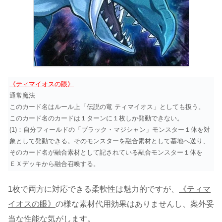
《ティマイオスの眼》
通常魔法
このカード名はルール上「伝説の竜 ティマイオス」としても扱う。
このカード名のカードは１ターンに１枚しか発動できない。
(1)：自分フィールドの「ブラック・マジシャン」モンスター１体を対
象として発動できる。そのモンスターを融合素材として墓地へ送り、
そのカード名が融合素材として記されている融合モンスター１体を
ＥＸデッキから融合召喚する。
1枚で両方に対応できる柔軟性は魅力的ですが、
《ティマ
イオスの眼》
の様な素材代用効果はありませんし、案外妥
当な性能な気がします。