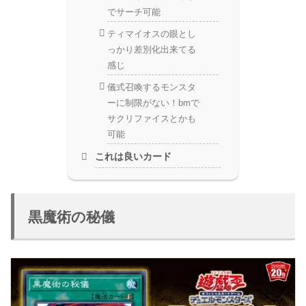
でサーチ可能
ティマイオスの眼とし
っかり差別化出来てる
感じ
儀式召喚するモンスタ
ーに制限がない！bmで
サクリファイスとかも
可能
これは良いカード
黒魔術の秘儀