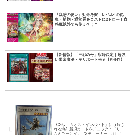
『蟲惑の誘い』効果考察｜レベル4の昆
虫・植物・通常罠をコストに2ドロー！蟲
惑魔以外でも使えそう？
【新情報】「三戦の号」収録決定｜超強
い通常魔法・罠サポート来る【PHHY】
TCG版「カオス・インパクト」に収録さ
れる海外新規カードをチェック：ドリー
ムミラーとイナゴSチューナーに注目して