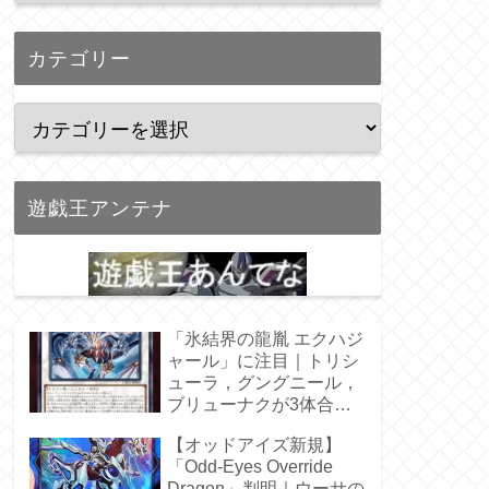
カテゴリー
遊戯王アンテナ
「氷結界の龍胤 エクハジ
ャール」に注目｜トリシ
ューラ，グングニール，
ブリューナクが3体合
体！
【オッドアイズ新規】
「Odd-Eyes Override
Dragon」判明｜ウーサの