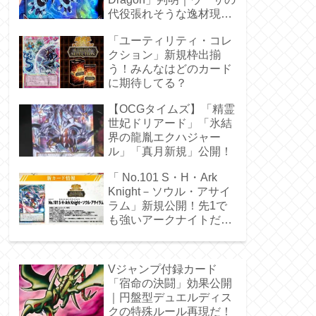
代役張れそうな逸材現
る！
「ユーティリティ・コレ
クション」新規枠出揃
う！みんなはどのカード
に期待してる？
【OCGタイムズ】「精霊
世妃ドリアード」「氷結
界の龍胤エクハジャー
ル」「真月新規」公開！
「 No.101 S・H・Ark
Knight－ソウル・アサイ
ラム」新規公開！先1で
も強いアークナイトだ
ぁ！
Vジャンプ付録カード
「宿命の決闘」効果公開
｜円盤型デュエルディス
クの特殊ルール再現だ！