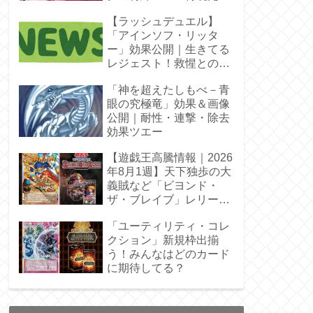
【ラッシュデュエル】
「アインソフ・リッタ
ー」効果公開｜生きてる
レジェスト！救惺との相
性◎
「神を超えたしもべ－青
眼の究極竜」効果＆画像
公開｜耐性・連撃・除去
効果ツエー
【遊戯王高騰情報｜2026
年8月1週】天下独歩の大
義賊など「ビヨンド・
ザ・ブレイブ」レリーフ
枠を調査
「ユーティリティ・コレ
クション」新規枠出揃
う！みんなはどのカード
に期待してる？