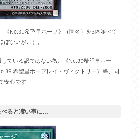
、《No.39希望皇ホープ》（同名）を3体並べて
ほぼないが…）。
照している訳ではない為、《No.39希望皇ホー
《CNo.39 希望皇ホープレイ・ヴィクトリー》等、同
ので安心です。
並べると凄い事に…