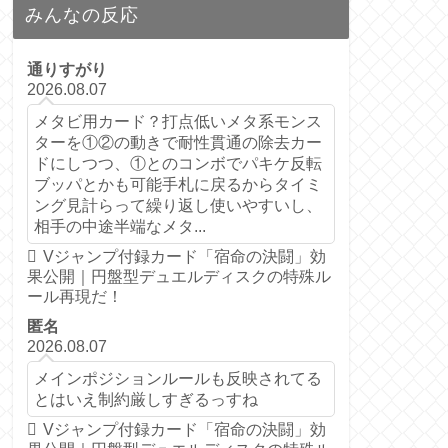
みんなの反応
通りすがり
2026.08.07
メタビ用カード？打点低いメタ系モンス
ターを①②の動きで耐性貫通の除去カー
ドにしつつ、①とのコンボでパキケ反転
ブッパとかも可能手札に戻るからタイミ
ング見計らって繰り返し使いやすいし、
相手の中途半端なメタ...
Vジャンプ付録カード「宿命の決闘」効
果公開｜円盤型デュエルディスクの特殊ル
ール再現だ！
匿名
2026.08.07
メインポジションルールも反映されてる
とはいえ制約厳しすぎるっすね
Vジャンプ付録カード「宿命の決闘」効