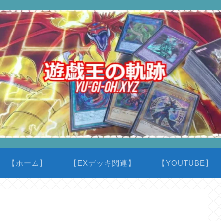
【ホーム】
【EXデッキ関連】
【YOUTUBE】