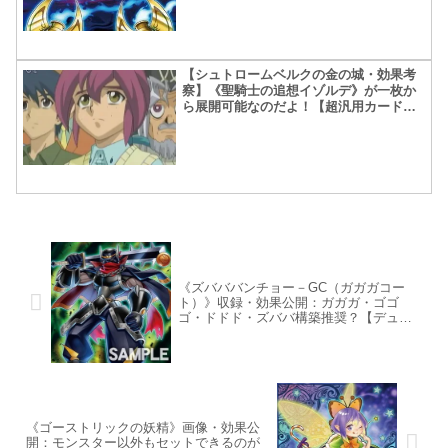
【シュトロームベルクの金の城・効果考
察】《聖騎士の追想イゾルデ》が一枚か
ら展開可能なのだよ！【超汎用カードの
予感】
《ズバババンチョー－GC（ガガガコー
ト）》収録・効果公開：ガガガ・ゴゴ
ゴ・ドドド・ズババ構築推奨？【デュエ
リストパック – レジェンドデュエリスト
編6】
《ゴーストリックの妖精》画像・効果公
開：モンスター以外もセットできるのが