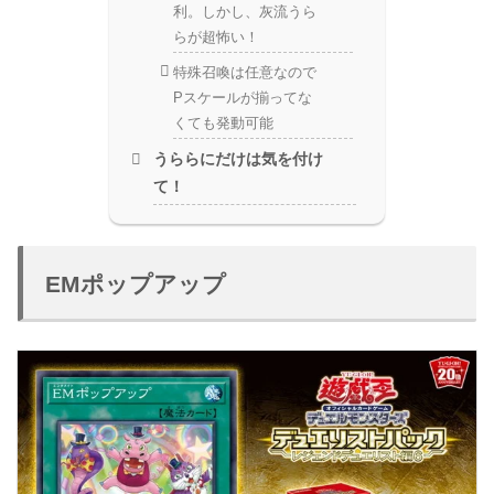
利。しかし、灰流うら
らが超怖い！
特殊召喚は任意なので
Pスケールが揃ってな
くても発動可能
うららにだけは気を付け
て！
EMポップアップ