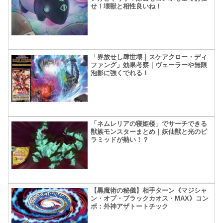
せ！壊獣と相性良いね！
「界放せし肆世壊｜スケアクロー・ディ
ファング」効果考察｜ヴェーラーや無限
泡影に強くでれる！
「ネムレリアの寝姫楼」でサーチできる
獣族モンスターまとめ｜妖仙獣と光のピ
ラミッドが熱い！？
【黒魔術の秘儀】相手ターン《マジシャ
ン・オブ・ブラックカオス・MAX》コン
ボ：外神アザトートチック