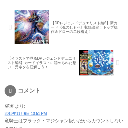
【DPレジェンドデュエリスト編6】新カ
ード《魂のしもべ》収録決定！トップ操
作＆ドローの二段構え！
【イラストで見るDPレジェンドデュエリ
スト編6】カードイラストに秘められた想
い・元ネタを紐解こう！
コメント
匿名
より:
2019年11月6日 10:51 PM
竜騎士はブラック・マジシャン扱いだからカウントしない