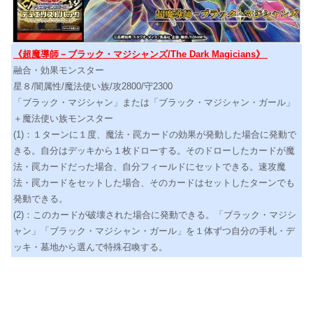
《超魔導師－ブラック・マジシャンズ/The Dark Magicians》
融合・効果モンスター
星８/闇属性/魔法使い族/攻2800/守2300
「ブラック・マジシャン」または「ブラック・マジシャン・ガール」
＋魔法使い族モンスター
(1)：１ターンに１度、魔法・罠カードの効果が発動した場合に発動で
きる。自分はデッキから１枚ドローする。そのドローしたカードが魔
法・罠カードだった場合、自分フィールドにセットできる。速攻魔
法・罠カードをセットした場合、そのカードはセットしたターンでも
発動できる。
(2)：このカードが破壊された場合に発動できる。「ブラック・マジシ
ャン」「ブラック・マジシャン・ガール」を１体ずつ自分の手札・デ
ッキ・墓地から選んで特殊召喚する。