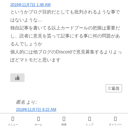
2019年11月7日 1:48 AM
というかブログ目的だとしても批判されるような事で
はないような…
独自記事を書いてる以上カードプールの把握は重要だ
し、読者に意見を貰って記事にする事に何の問題があ
るんでしょうか
個人的には他ブログのDiscordで意見募集するよりよっ
ぽどマトモだと思います
返信
匿名
より:
2019年11月7日 9:22 AM
個人的には他ブログのDiscordで意見募集するよりよ
っぽどマトモだと思います
メニュー
ホーム
検索
トップ
サイドバー