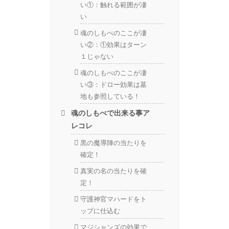
い①：触れる範囲が凄
い
魂のしもべのここが凄
い②：①効果はターン
１じゃない
魂のしもべのここが凄
い③：ドロー効果は墓
地も参照している！
魂のしもべで出来る事ア
レコレ
黒の魔導陣の当たりを
確定！
真実の名の当たりを確
定！
守護神官マハードをト
ップに仕込む
マジシャンズの効果で