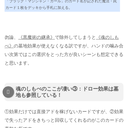
「ブラック・マジシャン・ガール」のカード名が記された魔法・罠
カード１枚をデッキから手札に加える。
勿論、
《黒魔術の継承》
で除外してしまうと
《魂のしも
べ》
の墓地効果が使えなくなる訳ですが、ハンドの噛み合
い次第ではこの選択をとった方が良いシーンも想定できる
と思います。
魂のしもべのここが凄い③：ドロー効果は墓
地も参照している！
①効果だけでは直接アドを稼げないカードですが、②効果
で失ったアドをきちっと回収してくれるのがこのカードの