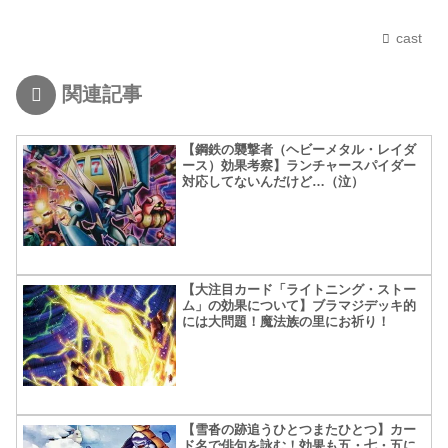
cast
関連記事
【鋼鉄の襲撃者（ヘビーメタル・レイダ
ース）効果考察】ランチャースパイダー
対応してないんだけど…（泣）
【大注目カード「ライトニング・ストー
ム」の効果について】ブラマジデッキ的
には大問題！魔法族の里にお祈り！
【雪沓の跡追うひとつまたひとつ】カー
ド名で俳句を詠む！効果も五・七・五に