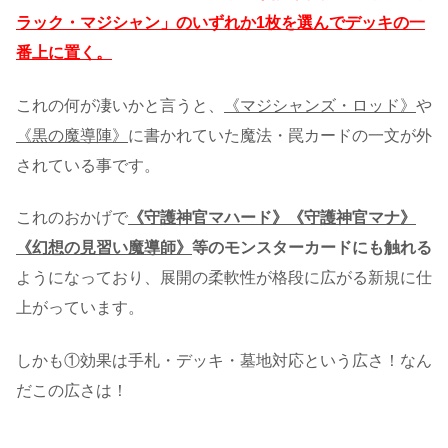
ラック・マジシャン」のいずれか1枚を選んでデッキの一
番上に置く。
これの何が凄いかと言うと、
《マジシャンズ・ロッド》
や
《黒の魔導陣》
に書かれていた魔法・罠カードの一文が外
されている事です。
これのおかげで
《守護神官マハード》《守護神官マナ》
《幻想の見習い魔導師》
等のモンスターカードにも触れる
ようになっており、展開の柔軟性が格段に広がる新規に仕
上がっています。
しかも①効果は手札・デッキ・墓地対応という広さ！なん
だこの広さは！