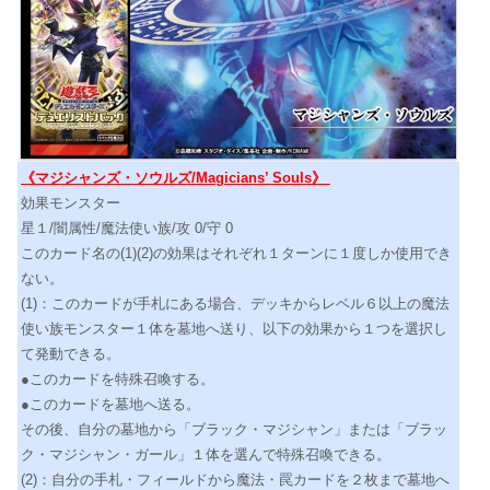
《マジシャンズ・ソウルズ/Magicians’ Souls》
効果モンスター
星１/闇属性/魔法使い族/攻 0/守 0
このカード名の(1)(2)の効果はそれぞれ１ターンに１度しか使用でき
ない。
(1)：このカードが手札にある場合、デッキからレベル６以上の魔法
使い族モンスター１体を墓地へ送り、以下の効果から１つを選択し
て発動できる。
●このカードを特殊召喚する。
●このカードを墓地へ送る。
その後、自分の墓地から「ブラック・マジシャン」または「ブラッ
ク・マジシャン・ガール」１体を選んで特殊召喚できる。
(2)：自分の手札・フィールドから魔法・罠カードを２枚まで墓地へ