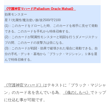
《守護神官マハード/Palladium Oracle Mahad》
効果モンスター
星７/光属性/魔法使い族/攻2500/守2100
(1)：このカードをドローした時、このカードを相手に見せて発動
できる。このカードを手札から特殊召喚する。
(2)：このカードが闇属性モンスターと戦闘を行うダメージステッ
プの間、このカードの攻撃力は倍になる。
(3)：このカードが戦闘・効果で破壊された場合に発動できる。自
分の手札・デッキ・墓地から「ブラック・マジシャン」１体を選
んで特殊召喚する。
《守護神官マハード》
はテキストに「ブラック・マジシャ
ン」のカード名を含んでいる為、
《魂のしもべ》
でトップ
に仕込む事が可能です。