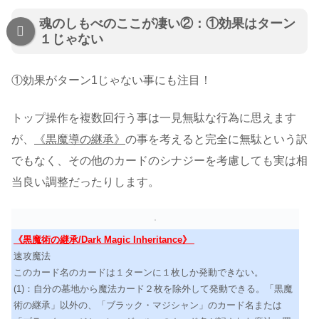
魂のしもべのここが凄い②：①効果はターン
１じゃない
①効果がターン1じゃない事にも注目！
トップ操作を複数回行う事は一見無駄な行為に思えます
が、
《黒魔導の継承》
の事を考えると完全に無駄という訳
でもなく、その他のカードのシナジーを考慮しても実は相
当良い調整だったりします。
《黒魔術の継承/Dark Magic Inheritance》
速攻魔法
このカード名のカードは１ターンに１枚しか発動できない。
(1)：自分の墓地から魔法カード２枚を除外して発動できる。「黒魔
術の継承」以外の、「ブラック・マジシャン」のカード名または