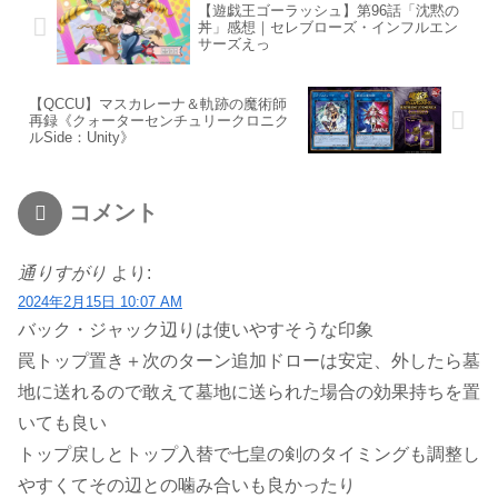
【遊戯王ゴーラッシュ】第96話「沈黙の
丼」感想｜セレブローズ・インフルエン
サーズえっ
【QCCU】マスカレーナ＆軌跡の魔術師
再録《クォーターセンチュリークロニク
ルSide：Unity》
コメント
通りすがり
より:
2024年2月15日 10:07 AM
バック・ジャック辺りは使いやすそうな印象
罠トップ置き＋次のターン追加ドローは安定、外したら墓
地に送れるので敢えて墓地に送られた場合の効果持ちを置
いても良い
トップ戻しとトップ入替で七皇の剣のタイミングも調整し
やすくてその辺との噛み合いも良かったり