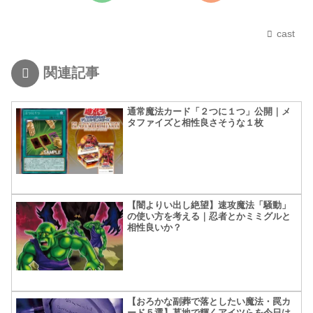
cast
関連記事
通常魔法カード「２つに１つ」公開｜メ
タファイズと相性良さそうな１枚
【闇よりい出し絶望】速攻魔法「騒動」
の使い方を考える｜忍者とかミミグルと
相性良いか？
【おろかな副葬で落としたい魔法・罠カ
ード５選】墓地で輝くアイツらを今日は