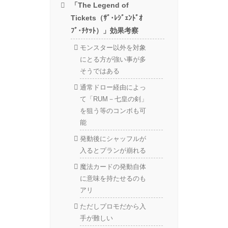
「The Legend of
Tickets（ｻﾞ･ﾚｼﾞｪﾝﾄﾞｵ
ﾌﾞ･ﾁｹｯﾄ）」効果考察
モンスター以外を対象
にとる方が強い事が多
そうではある
通常ドロー経由によっ
て「RUM－七皇の剣」
を狙う等のコンボも可
能
発動後にシャッフルが
入るとプランが崩れる
魔法カードの発動自体
に意味を持たせるのも
アリ
ただしプロモだから入
手が難しい