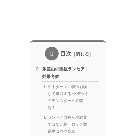
目次
氷霊山の龍祖ランセア｜
効果考察
相手ターンに特殊召喚
して機能するEXデッキ
のモンスター不在問
題！
ランセア自身が氷結界
ではない為、ロック難
易度はやや高め