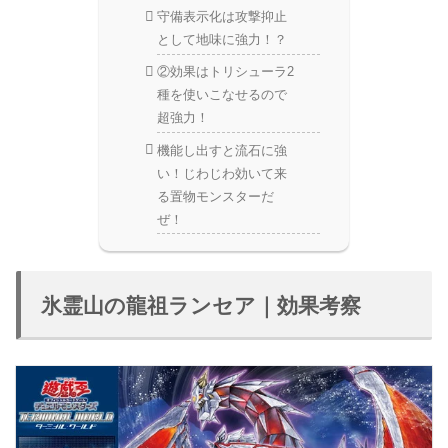
守備表示化は攻撃抑止
として地味に強力！？
②効果はトリシューラ2
種を使いこなせるので
超強力！
機能し出すと流石に強
い！じわじわ効いて来
る置物モンスターだ
ぜ！
氷霊山の龍祖ランセア｜効果考察