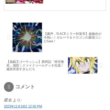
【粛声，R-ACEミラー対策等】超融合が
今熱い！ガルーラ＆ドロゴンの最強コン
ビtuee！
【遊戯王ゴーラッシュ】第85話「時空教
室」感想｜クァイドゥールデッキ完成！
滅茶苦茶すぎんだろ
コメント
匿名
より:
2023年11月19日 12:50 PM