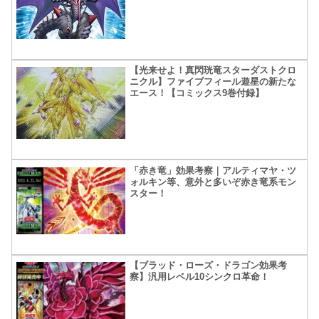
【光来せよ！真閃珖竜スターダストクロ
ニクル】ファイブフィール遊星の新たな
エース！【コミックス9巻付録】
「赤き竜」効果考察｜アルティマヤ・ツ
ォルキン等、意外と多いぞ赤き竜系モン
スター！
【ブラッド・ローズ・ドラゴン効果考
察】汎用レベル10シンクロ革命！