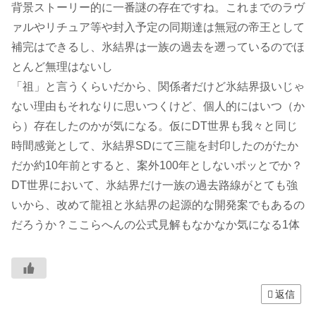
背景ストーリー的に一番謎の存在ですね。これまでのラヴ
ァルやリチュア等や封入予定の同期達は無冠の帝王として
補完はできるし、氷結界は一族の過去を遡っているのでほ
とんど無理はないし
「祖」と言うくらいだから、関係者だけど氷結界扱いじゃ
ない理由もそれなりに思いつくけど、個人的にはいつ（か
ら）存在したのかが気になる。仮にDT世界も我々と同じ
時間感覚として、氷結界SDにて三龍を封印したのがたか
だか約10年前とすると、案外100年としないポッとでか？
DT世界において、氷結界だけ一族の過去路線がとても強
いから、改めて龍祖と氷結界の起源的な開発案でもあるの
だろうか？ここらへんの公式見解もなかなか気になる1体
返信