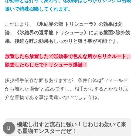
①効果とは打って変わり、②効果はしっかりシンクロ召喚
扱いで特殊召喚してくれます。
これにより、
《氷結界の龍 トリシューラ》の効果は勿
論、《氷結界の還零龍 トリシューラ》による盤面3除外効
果、後続を呼ぶ効果もしっかりと狙う事が可能
です。
放置したら放置したで①効果で色んな所からリクルート、
除去したらしたでトリシューラ爆誕！
多少相手依存な面もありますが、条件自体は”フィールド
から離れた場合”と緩めですし、相手からするとかなり厄
介な置物である事は間違いないでしょうね。
機能し出すと流石に強い！じわじわ効いて来
る置物モンスターだぜ！