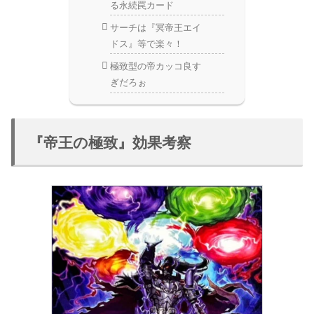
る永続罠カード
サーチは『冥帝王エイ
ドス』等で楽々！
極致型の帝カッコ良す
ぎだろぉ
『帝王の極致』効果考察