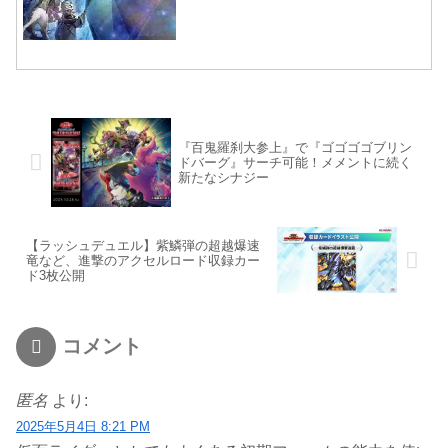
『百鬼羅刹大参上』で『ゴゴゴゴブリン
ドバーグ』サーチ可能！メメントに続く
新たなシナジー
【ラッシュデュエル】紫鱗弾の超越爆速
竜など、進撃のアクセルロード収録カー
ド3枚公開
コメント
匿名
より:
2025年5月4日 8:21 PM