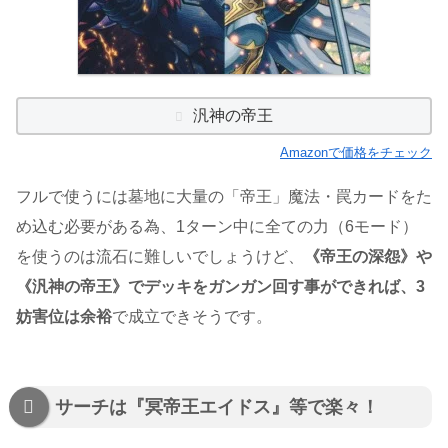
汎神の帝王
Amazonで価格をチェック
フルで使うには墓地に大量の「帝王」魔法・罠カードをた
め込む必要がある為、1ターン中に全ての力（6モード）
を使うのは流石に難しいでしょうけど、
《帝王の深怨》や
《汎神の帝王》でデッキをガンガン回す事ができれば、3
妨害位は余裕
で成立できそうです。
サーチは『冥帝王エイドス』等で楽々！