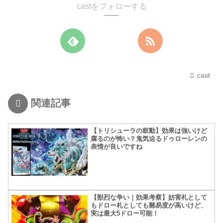
castをフォローする
cast
関連記事
【トリシューラの鼓動】効果は強いけど
腐るのが怖い？鬼気迫るドゥローレンの
表情が良いですね
【獣烈な争い｜効果考察】妨害札として
もドロー札としても難易度が高いけど、
実は最大5ドロー可能！