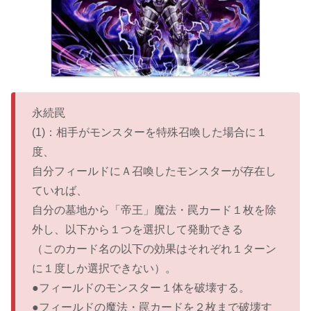
永続罠
(1)：相手がモンスターを特殊召喚した場合に１
度、
自分フィールドにＡ召喚したモンスターが存在し
ていれば、
自分の墓地から「帝王」魔法・罠カード１枚を除
外し、以下から１つを選択して発動できる
（このカード名の以下の効果はそれぞれ１ターン
に１度しか選択できない）。
●フィールドのモンスター１体を破壊する。
●フィールドの魔法・罠カードを２枚まで破壊す