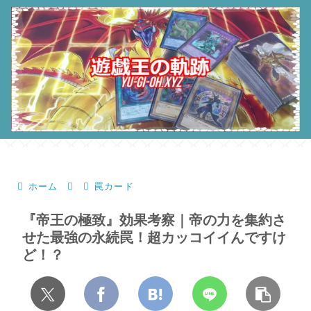
ホーム
罠カード
『帝王の極致』効果考察｜帝の力を集約さ
せた最強の永続罠！超カッコイイんですけ
ど！？