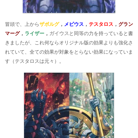
冒頭で、上から
ザボルグ
，
メビウス
，
テスタロス
，
グラン
マーグ
，
ライザー
，
ガイウス
と同等の力を持っていると書
きましたが、これ何ならオリジナル版の効果よりも強化さ
れていて、全ての効果が対象をとらない効果になっていま
す（テスタロスは元々）。