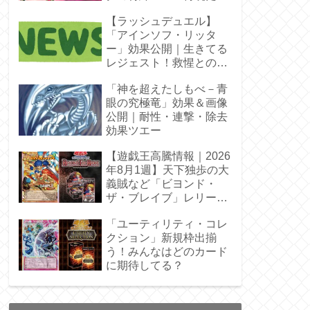
【ラッシュデュエル】
「アインソフ・リッタ
ー」効果公開｜生きてる
レジェスト！救惺との相
性◎
「神を超えたしもべ－青
眼の究極竜」効果＆画像
公開｜耐性・連撃・除去
効果ツエー
【遊戯王高騰情報｜2026
年8月1週】天下独歩の大
義賊など「ビヨンド・
ザ・ブレイブ」レリーフ
枠を調査
「ユーティリティ・コレ
クション」新規枠出揃
う！みんなはどのカード
に期待してる？