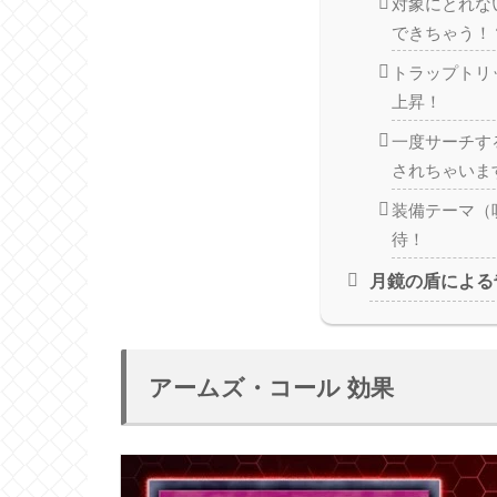
対象にとれな
できちゃう！
トラップトリ
上昇！
一度サーチす
されちゃいま
装備テーマ（
待！
月鏡の盾による
アームズ・コール 効果