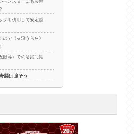
いモンスターにも装備
？
ックを併用して安定感
るので《灰流うらら》
す
呪眼等）での活躍に期
奇襲は強そう