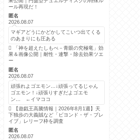
果公開｜円盤型デュエルディスクの特殊ル
ール再現だ！
匿名
2026.08.07
マギアどうにかどかしてこいつ出てくる
のあまりにも圧ある
「神を超えたしもべ－青眼の究極竜」効
果＆画像公開｜耐性・連撃・除去効果ツエ
ー
匿名
2026.08.07
頑張れよゴエモン…↓頑張ってるじゃん
ゴエモン！↓頑張りすぎだよゴエモ
ン… ←イマココ
【遊戯王高騰情報｜2026年8月1週】天
下独歩の大義賊など「ビヨンド・ザ・ブレ
イブ」レリーフ枠を調査
匿名
2026.08.07