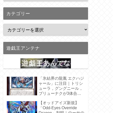
カテゴリー
遊戯王アンテナ
「氷結界の龍胤 エクハジ
ャール」に注目｜トリシ
ューラ，グングニール，
ブリューナクが3体合
体！
【オッドアイズ新規】
「Odd-Eyes Override
Dragon」判明｜ウーサの