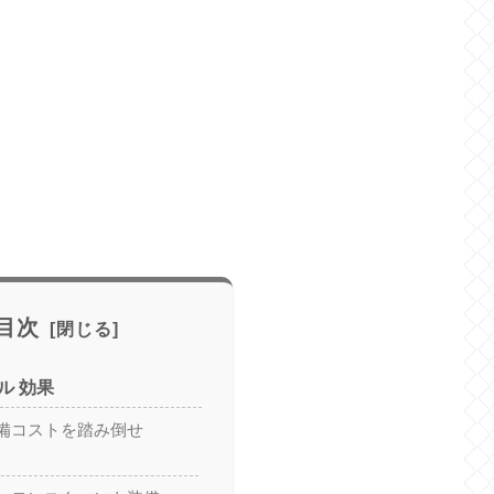
目次
ル 効果
備コストを踏み倒せ