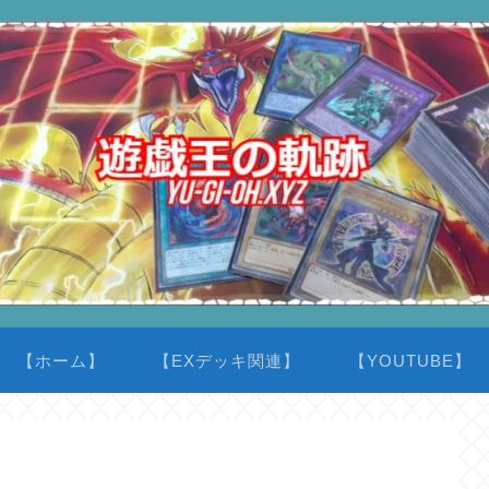
【ホーム】
【EXデッキ関連】
【YOUTUBE】