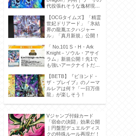
代役張れそうな逸材現
る！
【OCGタイムズ】「精霊
世妃ドリアード」「氷結
界の龍胤エクハジャー
ル」「真月新規」公開！
「 No.101 S・H・Ark
Knight－ソウル・アサイ
ラム」新規公開！先1で
も強いアークナイトだ
ぁ！
【BETB】『ビヨンド・
ザ・ブレイブ』のノーマ
ルレアは何？「一日万倍
龍」が楽しそう！
Vジャンプ付録カード
「宿命の決闘」効果公開
｜円盤型デュエルディス
クの特殊ルール再現だ！