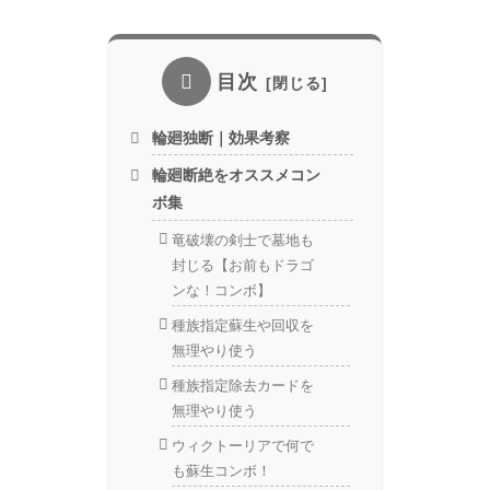
目次
輪廻独断｜効果考察
輪廻断絶をオススメコン
ボ集
竜破壊の剣士で墓地も
封じる【お前もドラゴ
ンな！コンボ】
種族指定蘇生や回収を
無理やり使う
種族指定除去カードを
無理やり使う
ウィクトーリアで何で
も蘇生コンボ！