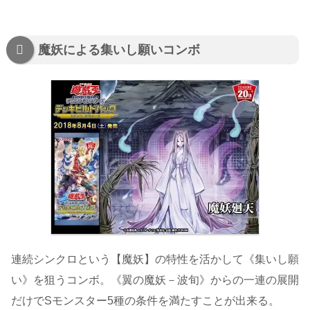
魔妖による集いし願いコンボ
連続シンクロという【魔妖】の特性を活かして《集いし願
い》を狙うコンボ。《翼の魔妖－波旬》からの一連の展開
だけでSモンスター5種の条件を満たすことが出来る。