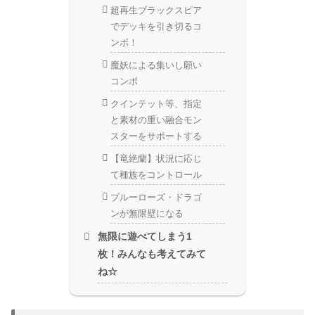
超再生ブラックスピア
でデッキを引き切るコ
ンボ！
魔妖による集いし願い
コンボ
クインテット等、指定
と素材の重い融合モン
スターをサポートする
【竜絶蘭】状況に応じ
て種族をコントロール
ブルーローズ・ドラゴ
ンが無限壁になる
無限に遊べてしまう1
枚！みんなも考えてみて
ね☆