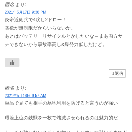
匿名
より:
2021年5月17日 9:38 PM
炎帝近衛兵で4戻し2ドロー！！
貪欲が無制限だからいらないか。
あとはバッテリーリサイクルとかしたいな～まあ両方サー
チできないから事故率高し&爆発力低しだけど。
返信
匿名
より:
2021年5月18日 9:57 AM
単品で見ても相手の墓地利用を防げると言うのが強い
環境上位の鉄獣を一枚で壊滅させられるのは魅力的だ