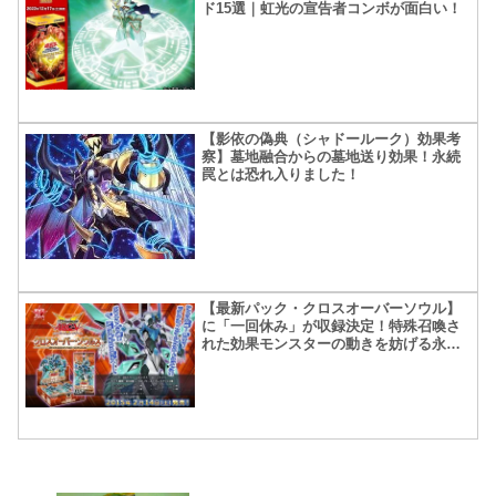
ド15選｜虹光の宣告者コンボが面白い！
【影依の偽典（シャドールーク）効果考
察】墓地融合からの墓地送り効果！永続
罠とは恐れ入りました！
【最新パック・クロスオーバーソウル】
に「一回休み」が収録決定！特殊召喚さ
れた効果モンスターの動きを妨げる永続
罠カード