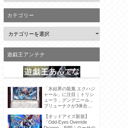
カテゴリー
遊戯王アンテナ
「氷結界の龍胤 エクハジ
ャール」に注目｜トリシ
ューラ，グングニール，
ブリューナクが3体合
体！
【オッドアイズ新規】
「Odd-Eyes Override
Dragon」判明｜ウーサの