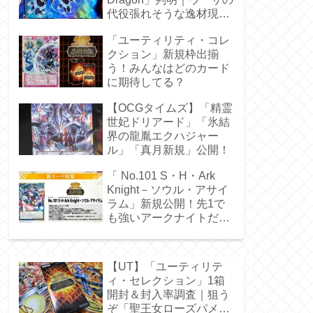
代役張れそうな逸材現
る！
「ユーティリティ・コレ
クション」新規枠出揃
う！みんなはどのカード
に期待してる？
【OCGタイムズ】「精霊
世妃ドリアード」「氷結
界の龍胤エクハジャー
ル」「真月新規」公開！
「 No.101 S・H・Ark
Knight－ソウル・アサイ
ラム」新規公開！先1で
も強いアークナイトだ
ぁ！
【UT】「ユーティリテ
ィ・セレクション」1箱
開封＆封入率調査｜狙う
ぞ「聖王女ローズパメ