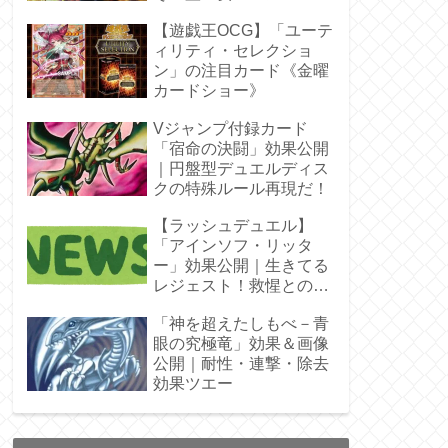
ラ」オバプリ
【遊戯王OCG】「ユーテ
ィリティ・セレクショ
ン」の注目カード《金曜
カードショー》
Vジャンプ付録カード
「宿命の決闘」効果公開
｜円盤型デュエルディス
クの特殊ルール再現だ！
【ラッシュデュエル】
「アインソフ・リッタ
ー」効果公開｜生きてる
レジェスト！救惺との相
性◎
「神を超えたしもべ－青
眼の究極竜」効果＆画像
公開｜耐性・連撃・除去
効果ツエー