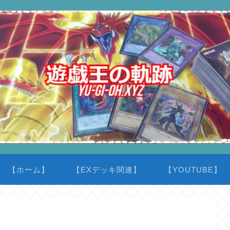
【ホーム】
【EXデッキ関連】
【YOUTUBE】