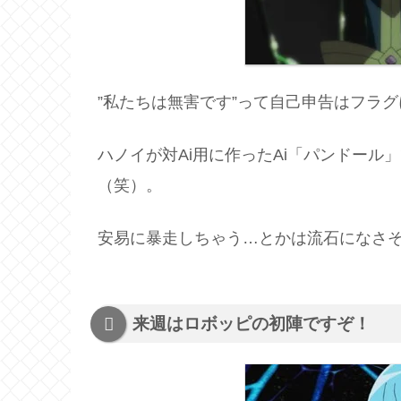
”私たちは無害です”って自己申告はフラ
ハノイが対Ai用に作ったAi「パンドー
（笑）。
安易に暴走しちゃう…とかは流石になさ
来週はロボッピの初陣ですぞ！