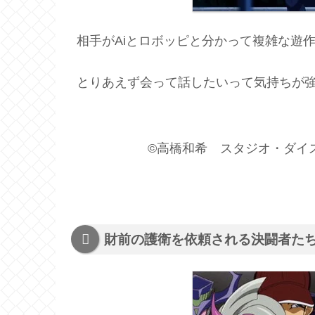
相手がAiとロボッピと分かって複雑な遊
とりあえず会って話したいって気持ちが
©高橋和希 スタジオ・ダイス／集
財前の護衛を依頼される決闘者た