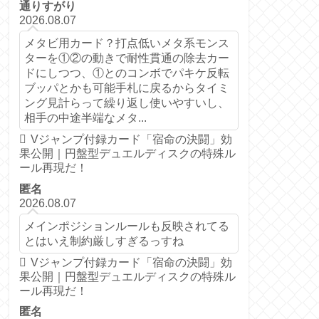
通りすがり
2026.08.07
メタビ用カード？打点低いメタ系モンス
ターを①②の動きで耐性貫通の除去カー
ドにしつつ、①とのコンボでパキケ反転
ブッパとかも可能手札に戻るからタイミ
ング見計らって繰り返し使いやすいし、
相手の中途半端なメタ...
Vジャンプ付録カード「宿命の決闘」効
果公開｜円盤型デュエルディスクの特殊ル
ール再現だ！
匿名
2026.08.07
メインポジションルールも反映されてる
とはいえ制約厳しすぎるっすね
Vジャンプ付録カード「宿命の決闘」効
果公開｜円盤型デュエルディスクの特殊ル
ール再現だ！
匿名