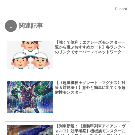
cast
関連記事
【強くて便利：エクシーズモンスター一
覧から選ぶおすすめカード】各ランクへ
のリンクでオーバーレイネットワークを
構築！
【《超量機神王グレート・マグナス》対
策＆対処法！】意外と簡単に出てくる超
耐性モンスター
【列車新規：《重装甲列車アイアン・ヴ
ォルフ》効果考察】機械族モンスターに