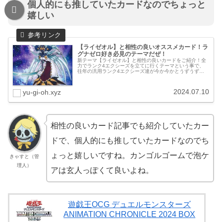
個人的にも推していたカードなのでちょっと
嬉しい
【ライゼオル】と相性の良いオススメカード！ラ
グナゼロ好き必見のテーマだぜ！
新テーマ【ライゼオル】と相性の良いカードをご紹介！全
力でランク4エクシーズを立てに行くテーマという事で、
往年の汎用ランク4エクシーズ達が今か今かとうずうずし
ているのが容易に想像できます。タイトルにも書きました
が、《No.103 神葬零嬢ラグ...
2024.07.10
yu-gi-oh.xyz
相性の良いカード記事でも紹介していたカー
ドで、個人的にも推していたカードなのでち
ょっと嬉しいですね。カンゴルゴームで泡ケ
きゃすと（管
理人）
アは玄人っぽくて良いよね。
遊戯王OCG デュエルモンスターズ
ANIMATION CHRONICLE 2024 BOX