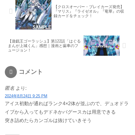
【クロスオーバー・ブレイカーズ発売】
『マリス』『ライゼオル』『竜華』の収
録カードをチェック！
【遊戯王ゴーラッシュ】第122話「はぐる
まんが上城くん」感想｜漫画と歯車のフ
ュージョン！
コメント
匿名
より:
2024年8月24日 9:25 PM
アイス初動が通ればランク4×2体が並ぶので、デュオドラ
イブから入ってもデドネかバグースカは用意できる
突き詰めたらカンゴルは抜けていきそう