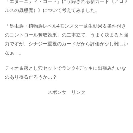
『エターニティ・コード』に収録される新カード《アロメ
ルスの蟲惑魔）》について考えてみました。
「昆虫族・植物族レベル4モンスター蘇生効果＆条件付き
のコントロール奪取効果」の二本立て。うまく決まると強
力ですが、シナジー重視のカードだから評価が少し難しい
なぁ…。
ティオ＆落とし穴セットでランク4デッキに出張みたいな
のあり得るだろうか…？
スポンサーリンク