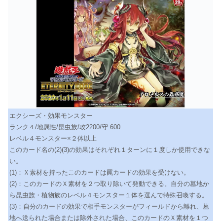
エクシーズ・効果モンスター
ランク４/地属性/昆虫族/攻2200/守 600
レベル４モンスター×２体以上
このカード名の(2)(3)の効果はそれぞれ１ターンに１度しか使用できな
い。
(1)：Ｘ素材を持ったこのカードは罠カードの効果を受けない。
(2)：このカードのＸ素材を２つ取り除いて発動できる。自分の墓地か
ら昆虫族・植物族のレベル４モンスター１体を選んで特殊召喚する。
(3)：自分のカードの効果で相手モンスターがフィールドから離れ、墓
地へ送られた場合または除外された場合、このカードのＸ素材を１つ