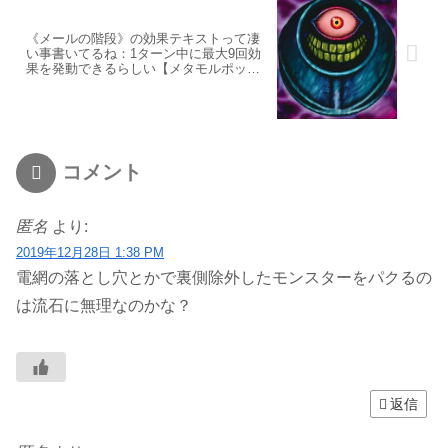
《メールの階段》の効果テキストって凄
い事書いてるね：1ターン中に最大9回効
果を発動できるらしい【メタモルポット
コンボ面白そう】
コメント
匿名
より:
2019年12月28日 1:38 PM
電網の落とし穴とかで裏側除外したモンスターをパクるの
は流石に無理なのかな？
返信