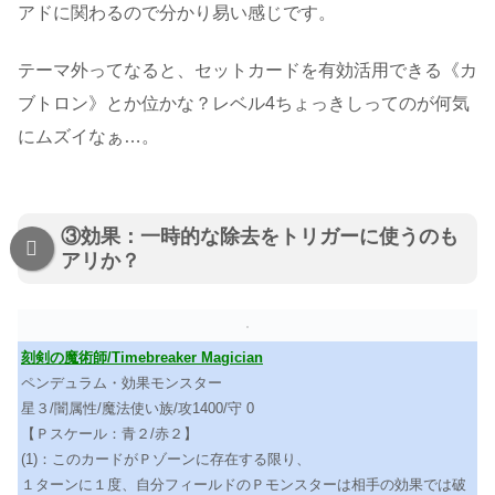
アドに関わるので分かり易い感じです。
テーマ外ってなると、セットカードを有効活用できる《カ
ブトロン》とか位かな？レベル4ちょっきしってのが何気
にムズイなぁ…。
③効果：一時的な除去をトリガーに使うのも
アリか？
刻剣の魔術師/Timebreaker Magician
ペンデュラム・効果モンスター
星３/闇属性/魔法使い族/攻1400/守 0
【Ｐスケール：青２/赤２】
(1)：このカードがＰゾーンに存在する限り、
１ターンに１度、自分フィールドのＰモンスターは相手の効果では破