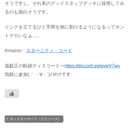
そうですし、それ系のグッドスタッフデッキに採用してみ
るのも面白そうです。
リンクを立てるひと手間を他に割けるようになるってホン
トデカいなぁ…。
Amazon：
エターニティ・コード
遊戯王の軌跡ディスコード⇒
https://discord.gg/wveV7wv
気軽に参加( ｀・∀・´)ﾉﾖﾛｼｸです
モンスターカード（エクシーズ）