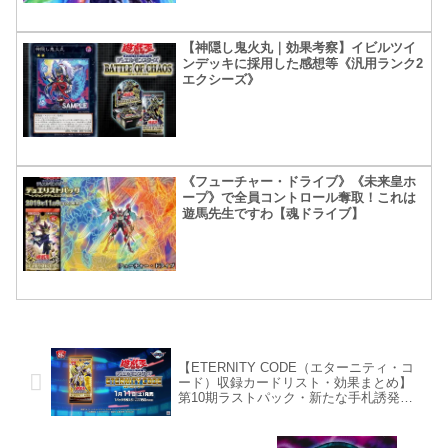
【神隠し鬼火丸｜効果考察】イビルツイ
ンデッキに採用した感想等《汎用ランク2
エクシーズ》
《フューチャー・ドライブ》《未来皇ホ
ープ》で全員コントロール奪取！これは
遊馬先生ですわ【魂ドライブ】
【ETERNITY CODE（エターニティ・コ
ード）収録カードリスト・効果まとめ】
第10期ラストパック・新たな手札誘発娘
も収録