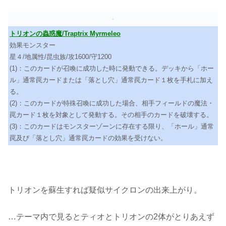
トリオンの蟲惑魔/Traptrix Myrmeleo
効果モンスター
星４/地属性/昆虫族/攻1600/守1200
(1)：このカードが召喚に成功した時に発動できる。デッキから「ホー
ル」通常罠カードまたは「落とし穴」通常罠カード１枚を手札に加え
る。
(2)：このカードが特殊召喚に成功した場合、相手フィールドの魔法・
罠カード１枚を対象として発動する。その相手のカードを破壊する。
(3)：このカードはモンスターゾーンに存在する限り、「ホール」通常
罠及び「落とし穴」通常罠カードの効果を受けない。
トリオンを蘇生すれば疑似サイクロンの出来上がり。
…テーマ内で見るとティオとトリオンの2体がとりあえず