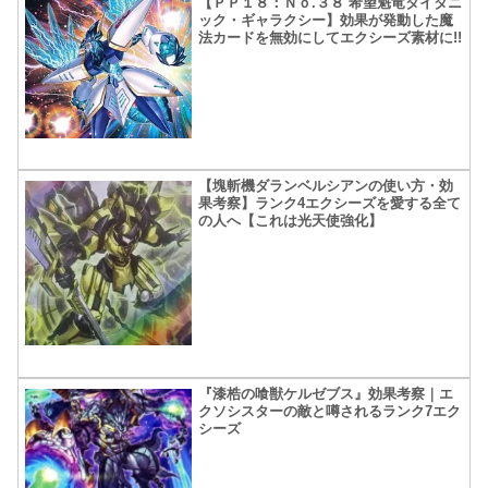
【ＰＰ１８：Ｎｏ.３８ 希望魁竜タイタニ
ック・ギャラクシー】効果が発動した魔
法カードを無効にしてエクシーズ素材に!!
【塊斬機ダランベルシアンの使い方・効
果考察】ランク4エクシーズを愛する全て
の人へ【これは光天使強化】
『漆梏の喰獣ケルゼブス』効果考察｜エ
クソシスターの敵と噂されるランク7エク
シーズ