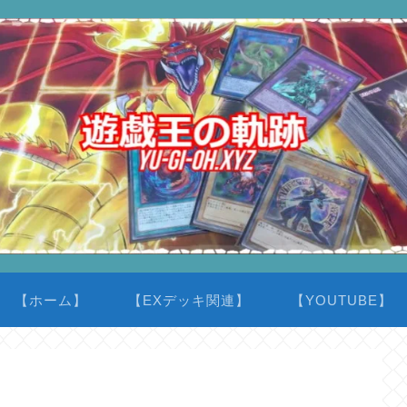
【ホーム】
【EXデッキ関連】
【YOUTUBE】