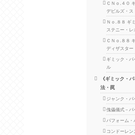
ＣＮｏ.４０
デビルズ・ス
Ｎｏ.８８ 
ステニー・レ
ＣＮｏ.８８
ディザスター
ギミック・パ
ル
《ギミック・パ
法・罠
ジャンク・パ
傀儡儀式－パ
パフォーム・
コンドーレン