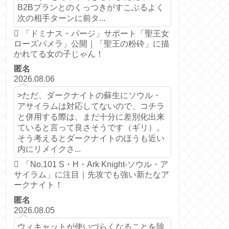
B2Bプランとのくっつきがすこぶるよく
次の相手ターンに前タ...
「ドミナス・パージ」サポート「聖王女
ローズパメラ」公開｜「聖王の粉砕」に描
かれてる女の子じゃん！
匿名
2026.08.06
>ただ、ダークナイトの蘇生にソウル・
アサイラムは対応してないので、コチラ
と併用する際は、まだ十分に差別化出来
ていると言って良さそうです（ギリ）。
そう考えるとダークナイトのほうも近い
内にリメイクさ...
「No.101 S・H・Ark Knight-ソウル・ア
サイラム」に注目｜先攻でも強い新たなア
ークナイト！
匿名
2026.08.05
ウィキャットが使いづらくなることを除