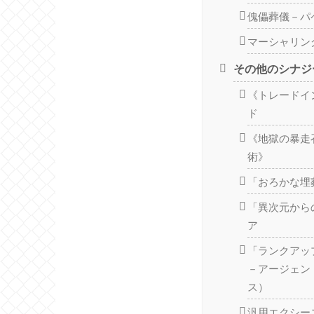
傀儡葬儀－パ
マーシャリン
その他のシナジ
《トレードイ
ド
《地獄の暴走
術》
「おろかな埋
「異次元から
ア
「ランクアッ
－アージェン
ス）
汎用エクシー