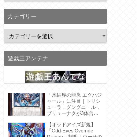
カテゴリー
遊戯王アンテナ
「氷結界の龍胤 エクハジ
ャール」に注目｜トリシ
ューラ，グングニール，
ブリューナクが3体合
体！
【オッドアイズ新規】
「Odd-Eyes Override
Dragon」判明｜ウーサの