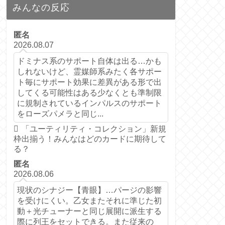
みんなの反応
匿名
2026.08.07
ドミナス系のサポート自体は出る…かも
しれないけど、霊媒師系みたく各サポー
ト毎にサポート効果に差異がある形で出
してくる可能性はある少なくとも準制限
に規制されているインパルスのサポート
をローズパメラと同じ...
「ユーティリティ・コレクション」新規
枠出揃う！みんなはどのカードに期待して
る？
匿名
2026.08.06
現状のシナジー【青眼】…パージの影響
を受けにくい。乙女またそれに準じた初
動＋光チューナーと同じ展開に派生する
際に列王をセットできる。また従来の