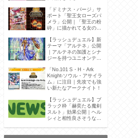
「ドミナス・パージ」サ
ポート「聖王女ローズパ
メラ」公開｜「聖王の粉
砕」に描かれてる女の子
じゃん！
【ラッシュデュエル】新
テーマ「アルテネ」公開
｜アルテネの加護とシナ
ジーを持つユニオンテー
マ登場
「No.101 S・H・Ark
Knight-ソウル・アサイラ
ム」に注目｜先攻でも強
い新たなアークナイト！
【ラッシュデュエル】ブ
ラック枠「赫奕たる魔剣
スルト」効果公開｜ヘル
シィと相性良さそうなレ
ベル4