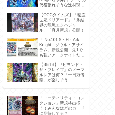
代役張れそうな逸材現
る！
【OCGタイムズ】「精霊
世妃ドリアード」「氷結
界の龍胤エクハジャー
ル」「真月新規」公開！
「 No.101 S・H・Ark
Knight－ソウル・アサイ
ラム」新規公開！先1で
も強いアークナイトだ
ぁ！
【BETB】『ビヨンド・
ザ・ブレイブ』のノーマ
ルレアは何？「一日万倍
龍」が楽しそう！
「ユーティリティ・コレ
クション」新規枠出揃
う！みんなはどのカード
に期待してる？