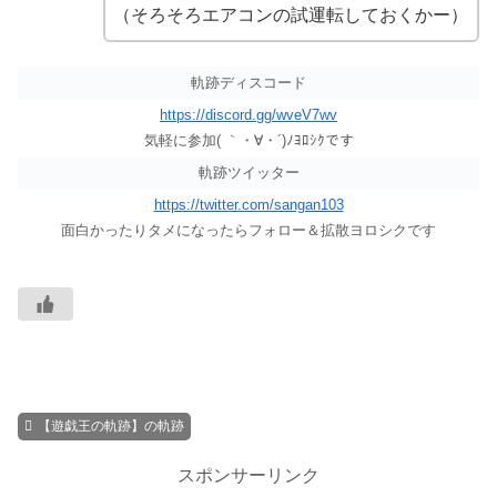
（そろそろエアコンの試運転しておくかー）
軌跡ディスコード
https://discord.gg/wveV7wv
気軽に参加( ｀・∀・´)ﾉﾖﾛｼｸです
軌跡ツイッター
https://twitter.com/sangan103
面白かったりタメになったらフォロー＆拡散ヨロシクです
【遊戯王の軌跡】の軌跡
スポンサーリンク