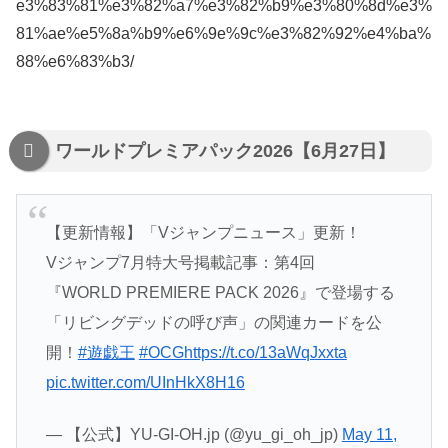
e3%83%81%e3%82%a7%e3%82%b9%e3%80%8d%e3%
81%ae%e5%8a%b9%e6%9e%9c%e3%82%92%e4%ba%
88%e6%83%b3/
ワールドプレミアパック2026【6月27日】
【更新情報】「Vジャンプニュース」更新！
Vジャンプ7月特大号掲載記事：第4回
『WORLD PREMIERE PACK 2026』で登場する
「リビングデッドの呼び声」の関連カードを公
開！
#遊戯王
#OCG
https://t.co/13aWqJxxta
pic.twitter.com/UInHkX8H16
— 【公式】YU-GI-OH.jp (@yu_gi_oh_jp)
May 11,