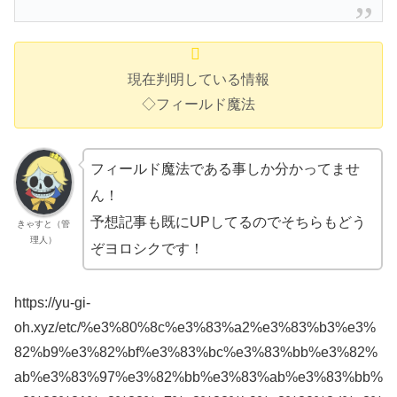
現在判明している情報
◇フィールド魔法
フィールド魔法である事しか分かってませ
ん！
予想記事も既にUPしてるのでそちらもどう
きゃすと（管
理人）
ぞヨロシクです！
https://yu-gi-
oh.xyz/etc/%e3%80%8c%e3%83%a2%e3%83%b3%e3%
82%b9%e3%82%bf%e3%83%bc%e3%83%bb%e3%82%
ab%e3%83%97%e3%82%bb%e3%83%ab%e3%83%bb%