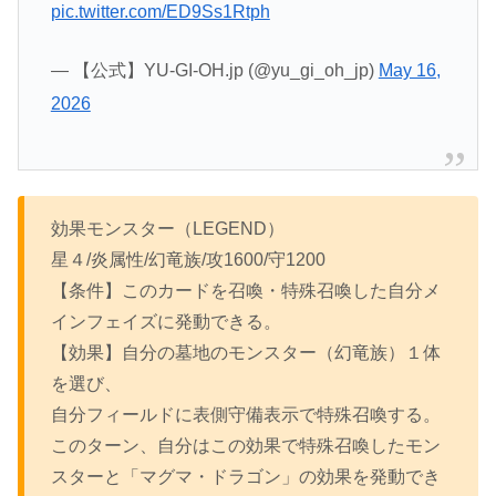
pic.twitter.com/ED9Ss1Rtph
— 【公式】YU-GI-OH.jp (@yu_gi_oh_jp)
May 16,
2026
効果モンスター（LEGEND）
星４/炎属性/幻竜族/攻1600/守1200
【条件】このカードを召喚・特殊召喚した自分メ
インフェイズに発動できる。
【効果】自分の墓地のモンスター（幻竜族）１体
を選び、
自分フィールドに表側守備表示で特殊召喚する。
このターン、自分はこの効果で特殊召喚したモン
スターと「マグマ・ドラゴン」の効果を発動でき