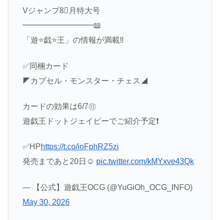
Vジャンプ8⃣月特大号
━━━━━━━━━📖
「遊⭐️戯⭐️王」の情報が満載‼️
✅同梱カード
◤カプセル・モンスター・チェス◢
カードの効果は6/7㊐
遊戯王ドットジェイピーでご紹介予定❗️
✅HP
https://t.co/ioFphRZ5zi
発売まであと20日☺️
pic.twitter.com/kMYxve43Qk
— 【公式】遊戯王OCG (@YuGiOh_OCG_INFO)
May 30, 2026