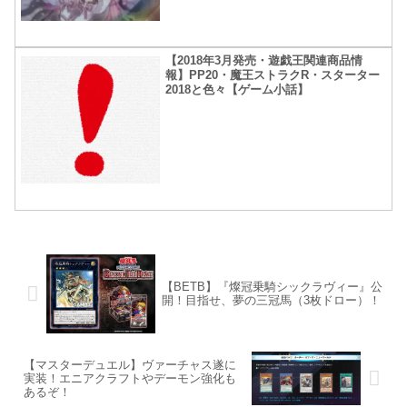
【2018年3月発売・遊戯王関連商品情
報】PP20・魔王ストラクR・スターター
2018と色々【ゲーム小話】
【BETB】『燦冠乗騎シックラヴィー』公
開！目指せ、夢の三冠馬（3枚ドロー）！
【マスターデュエル】ヴァーチャス遂に
実装！エニアクラフトやデーモン強化も
あるぞ！