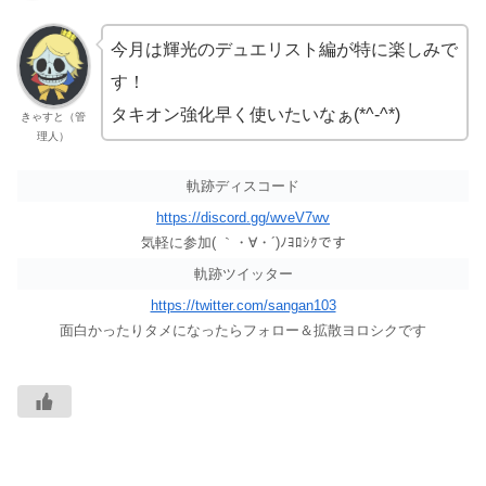
今月は輝光のデュエリスト編が特に楽しみで
す！
タキオン強化早く使いたいなぁ(*^-^*)
きゃすと（管
理人）
軌跡ディスコード
https://discord.gg/wveV7wv
気軽に参加( ｀・∀・´)ﾉﾖﾛｼｸです
軌跡ツイッター
https://twitter.com/sangan103
面白かったりタメになったらフォロー＆拡散ヨロシクです