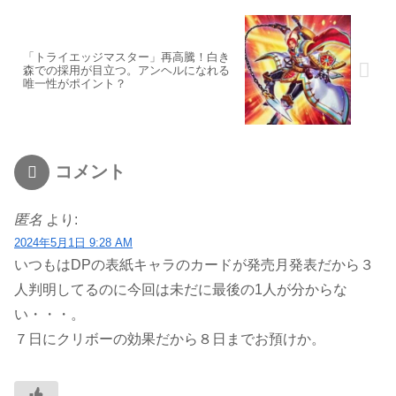
「トライエッジマスター」再高騰！白き
森での採用が目立つ。アンヘルになれる
唯一性がポイント？
コメント
匿名
より:
2024年5月1日 9:28 AM
いつもはDPの表紙キャラのカードが発売月発表だから３
人判明してるのに今回は未だに最後の1人が分からな
い・・・。
７日にクリボーの効果だから８日までお預けか。