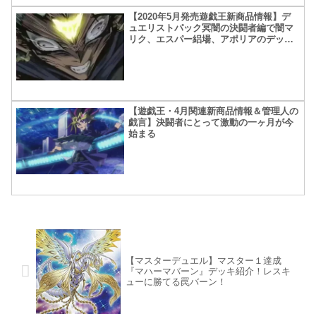
【2020年5月発売遊戯王新商品情報】デ
ュエリストパック冥闇の決闘者編で闇マ
リク、エスパー絽場、アポリアのデッキ
を強化！【管理人のゲーム小話】
【遊戯王・4月関連新商品情報＆管理人の
戯言】決闘者にとって激動の一ヶ月が今
始まる
【マスターデュエル】マスター１達成
『マハーマバーン』デッキ紹介！レスキ
ューに勝てる罠バーン！