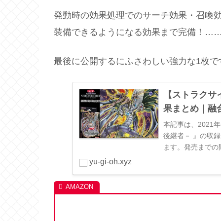
発動時の効果処理でのサーチ効果・召喚効
装備できるようになる効果まで完備！…
最後に公開するにふさわしい強力な1枚ですね…(*’
【ストラクサ
果まとめ｜融
本記事は、2021
後継者－ 』の収
ます。発売までの
す。©高橋和希 ス
yu-gi-oh.xyz