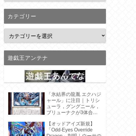
カテゴリー
遊戯王アンテナ
「氷結界の龍胤 エクハジ
ャール」に注目｜トリシ
ューラ，グングニール，
ブリューナクが3体合
体！
【オッドアイズ新規】
「Odd-Eyes Override
Dragon」判明｜ウーサの