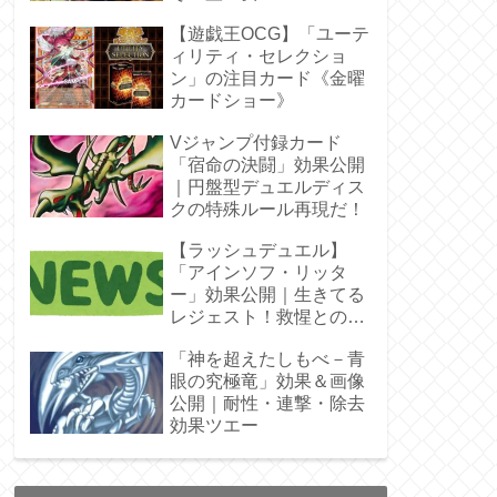
ラ」オバプリ
【遊戯王OCG】「ユーテ
ィリティ・セレクショ
ン」の注目カード《金曜
カードショー》
Vジャンプ付録カード
「宿命の決闘」効果公開
｜円盤型デュエルディス
クの特殊ルール再現だ！
【ラッシュデュエル】
「アインソフ・リッタ
ー」効果公開｜生きてる
レジェスト！救惺との相
性◎
「神を超えたしもべ－青
眼の究極竜」効果＆画像
公開｜耐性・連撃・除去
効果ツエー