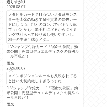
通りすがり
2026.08.07
メタビ用カード？打点低いメタ系モンス
ターを①②の動きで耐性貫通の除去カー
ドにしつつ、①とのコンボでパキケ反転
ブッパとかも可能手札に戻るからタイミ
ング見計らって繰り返し使いやすいし、
相手の中途半端なメタ...
Vジャンプ付録カード「宿命の決闘」効
果公開｜円盤型デュエルディスクの特殊ル
ール再現だ！
匿名
2026.08.07
メインポジションルールも反映されてる
とはいえ制約厳しすぎるっすね
Vジャンプ付録カード「宿命の決闘」効
果公開｜円盤型デュエルディスクの特殊ル
ール再現だ！
匿名