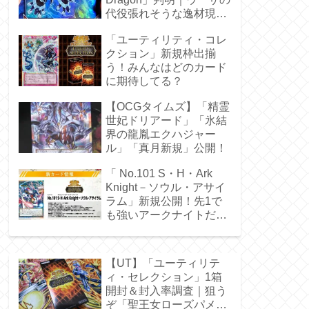
代役張れそうな逸材現
る！
「ユーティリティ・コレ
クション」新規枠出揃
う！みんなはどのカード
に期待してる？
【OCGタイムズ】「精霊
世妃ドリアード」「氷結
界の龍胤エクハジャー
ル」「真月新規」公開！
「 No.101 S・H・Ark
Knight－ソウル・アサイ
ラム」新規公開！先1で
も強いアークナイトだ
ぁ！
【UT】「ユーティリテ
ィ・セレクション」1箱
開封＆封入率調査｜狙う
ぞ「聖王女ローズパメ