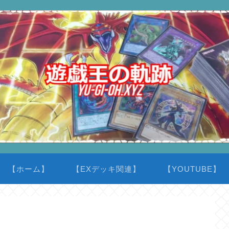
【ホーム】
【EXデッキ関連】
【YOUTUBE】