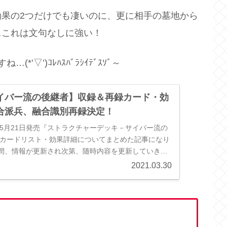
果の2つだけでも凄いのに、更に相手の墓地から
…これは文句なしに強い！
▽’)ｺﾚﾊｽﾊﾞﾗｼｲﾃﾞｽｿﾞ～
イバー流の後継者】収録＆再録カード・効
合派兵、融合識別再録決定！
年5月21日発売『ストラクチャーデッキ－サイバー流の
録カードリスト・効果詳細についてまとめた記事になり
間、情報が更新され次第、随時内容を更新していきま
タジオ・ダイス／集英社...
2021.03.30