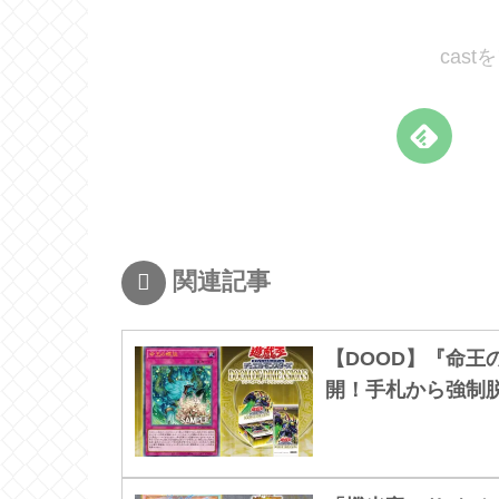
cas
関連記事
【DOOD】『命
開！手札から強制