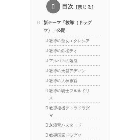
目次
新テーマ「教導（ドラグ
マ）」公開
教導の聖女エクレシア
教導の鉄槌テオ
アルバスの落胤
教導の天啓アディン
教導の大神衹官
教導の騎士フルルドリ
ス
教導枢機テトラドラグ
マ
灰燼竜バスタード
教導国家ドラグマ