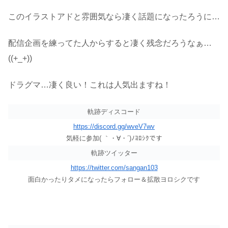
このイラストアドと雰囲気なら凄く話題になったろうに…
配信企画を練ってた人からすると凄く残念だろうなぁ…
((+_+))
ドラグマ…凄く良い！これは人気出ますね！
軌跡ディスコード
https://discord.gg/wveV7wv
気軽に参加( ｀・∀・´)ﾉﾖﾛｼｸです
軌跡ツイッター
https://twitter.com/sangan103
面白かったりタメになったらフォロー＆拡散ヨロシクです