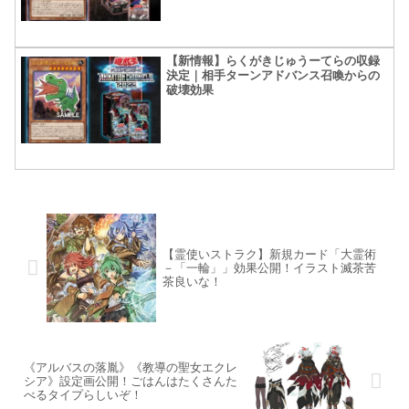
【新情報】らくがきじゅうーてらの収録
決定｜相手ターンアドバンス召喚からの
破壊効果
【霊使いストラク】新規カード「大霊術
－「一輪」」効果公開！イラスト滅茶苦
茶良いな！
《アルバスの落胤》《教導の聖女エクレ
シア》設定画公開！ごはんはたくさんた
べるタイプらしいぞ！