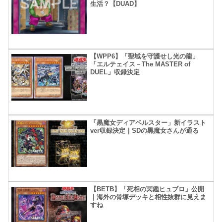
生活？【DUAD】
【WPP6】「聖域を守護せし光の龍」
「エルテェイス－The MASTER of
DUEL」収録決定
「黒魔女ディアベルスター」新イラスト
ver収録決定｜SDの黒魔女さんが通る
【BETB】「死相の冥鑑ヒュブロ」公開
｜海外の骨塚デッキと相性抜群に見えま
すね