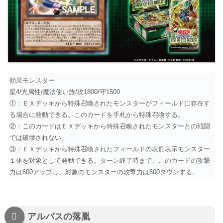
効果モンスター
星4/光属性/魔法使い族/攻1800/守1500
①：ＥＸデッキから特殊召喚されたモンスターがフィールドに存在す
る場合に発動できる。このカードを手札から特殊召喚する。
②：このカードはＥＸデッキから特殊召喚されたモンスターとの戦闘
では破壊されない。
③：ＥＸデッキから特殊召喚されたフィールドの表側表示モンスター
１体を対象として発動できる。ターン終了時まで、このカードの攻撃
力は600アップし、対象のモンスターの攻撃力は600ダウンする。
アルバスの落胤