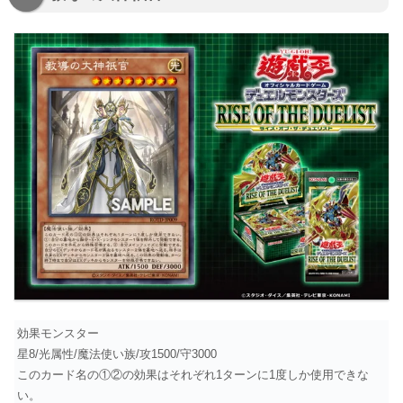
効果モンスター
星8/光属性/魔法使い族/攻1500/守3000
このカード名の①②の効果はそれぞれ1ターンに1度しか使用できな
い。