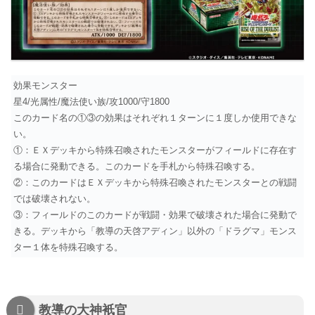
効果モンスター
星4/光属性/魔法使い族/攻1000/守1800
このカード名の①③の効果はそれぞれ１ターンに１度しか使用できな
い。
①：ＥＸデッキから特殊召喚されたモンスターがフィールドに存在す
る場合に発動できる。このカードを手札から特殊召喚する。
②：このカードはＥＸデッキから特殊召喚されたモンスターとの戦闘
では破壊されない。
③：フィールドのこのカードが戦闘・効果で破壊された場合に発動で
きる。デッキから「教導の天啓アディン」以外の「ドラグマ」モンス
ター１体を特殊召喚する。
教導の大神衹官