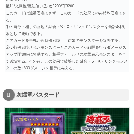
星11/光属性/魔法使い族/攻3200/守3200
このカードは通常召喚できず、このカードの効果でのみ特殊召喚でき
る。
①：自分・相手の墓地の融合・S・X・リンクモンスターを合計4体対
象として発動できる。
このカードを手札から特殊召喚し、対象のモンスターを除外する。
②：特殊召喚されたモンスターとこのカードが戦闘を行うダメージス
テップ開始時に発動する。相手フィールドの攻撃表示モンスターを全
て破壊する。その後、この効果で破壊した融合・S・X・リンクモンス
ターの数×800ダメージを相手に与える。
灰燼竜バスタード