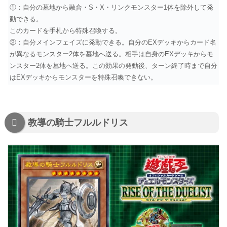
①：自分の墓地から融合・S・X・リンクモンスター1体を除外して発
動できる。
このカードを手札から特殊召喚する。
②：自分メインフェイズに発動できる。自分のEXデッキからカード名
が異なるモンスター2体を墓地へ送る。相手は自身のEXデッキからモ
ンスター2体を墓地へ送る。この効果の発動後、ターン終了時まで自分
はEXデッキからモンスターを特殊召喚できない。
教導の騎士フルルドリス