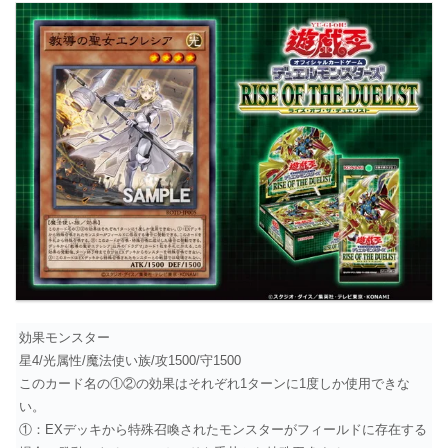
効果モンスター
星4/光属性/魔法使い族/攻1500/守1500
このカード名の①②の効果はそれぞれ1ターンに1度しか使用できな
い。
①：EXデッキから特殊召喚されたモンスターがフィールドに存在する