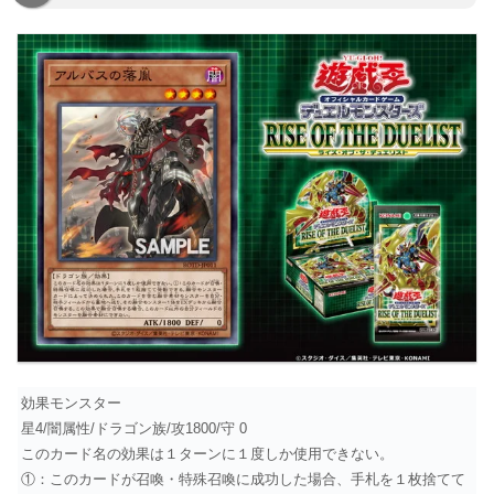
効果モンスター
星4/闇属性/ドラゴン族/攻1800/守 0
このカード名の効果は１ターンに１度しか使用できない。
①：このカードが召喚・特殊召喚に成功した場合、手札を１枚捨てて