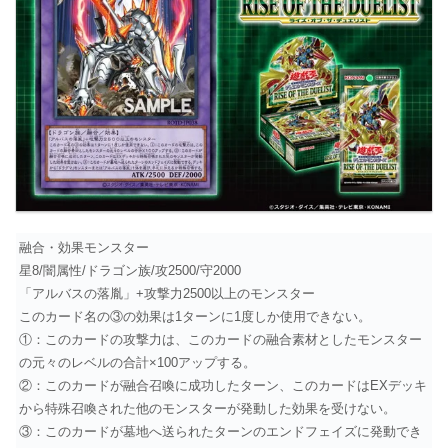
融合・効果モンスター
星8/闇属性/ドラゴン族/攻2500/守2000
「アルバスの落胤」+攻撃力2500以上のモンスター
このカード名の③の効果は1ターンに1度しか使用できない。
①：このカードの攻撃力は、このカードの融合素材としたモンスター
の元々のレベルの合計×100アップする。
②：このカードが融合召喚に成功したターン、このカードはEXデッキ
から特殊召喚された他のモンスターが発動した効果を受けない。
③：このカードが墓地へ送られたターンのエンドフェイズに発動でき