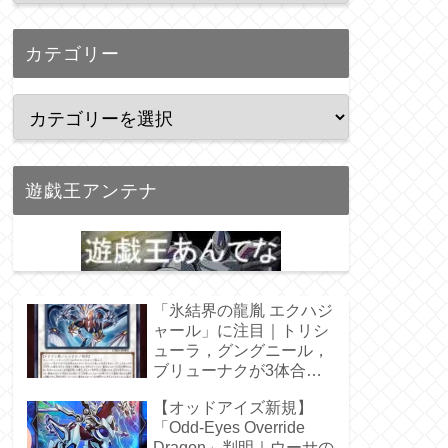
カテゴリー
遊戯王アンテナ
「氷結界の龍胤 エクハジ
ャール」に注目｜トリシ
ューラ，グングニール，
ブリューナクが3体合
体！
【オッドアイズ新規】
「Odd-Eyes Override
Dragon」判明｜ウーサの