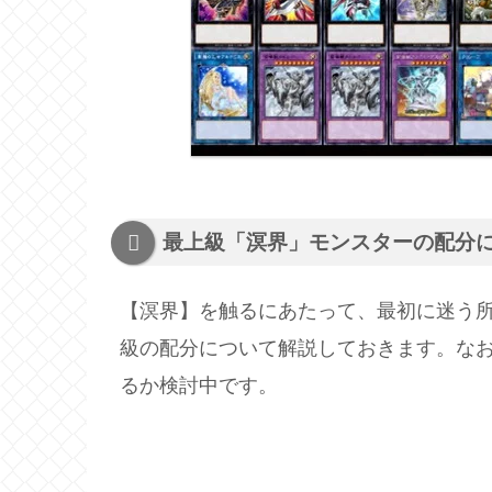
最上級「溟界」モンスターの配分
【溟界】を触るにあたって、最初に迷う
級の配分について解説しておきます。な
るか検討中です。