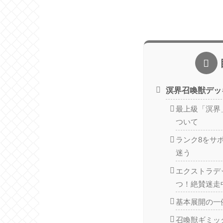
溟界召喚獣デッ
最上級「溟界
ついて
ランク8をサ
迷う
エクストラデ
つ！絶賛迷走
基本展開の一
召喚獣ギミッ