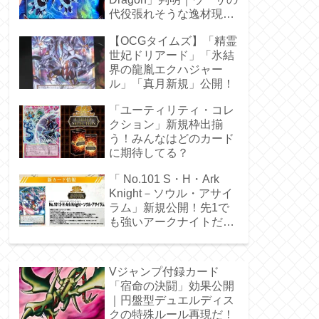
代役張れそうな逸材現
る！
【OCGタイムズ】「精霊
世妃ドリアード」「氷結
界の龍胤エクハジャー
ル」「真月新規」公開！
「ユーティリティ・コレ
クション」新規枠出揃
う！みんなはどのカード
に期待してる？
「 No.101 S・H・Ark
Knight－ソウル・アサイ
ラム」新規公開！先1で
も強いアークナイトだ
ぁ！
Vジャンプ付録カード
「宿命の決闘」効果公開
｜円盤型デュエルディス
クの特殊ルール再現だ！