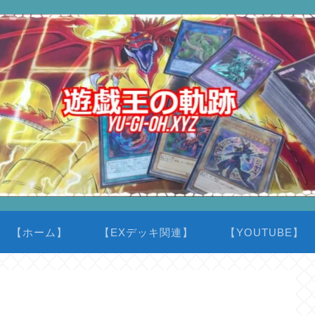
【ホーム】
【EXデッキ関連】
【YOUTUBE】