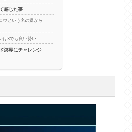
て感じた事
ロウという名の嫌がら
ンは3でも良い勢い
ド溟界にチャレンジ