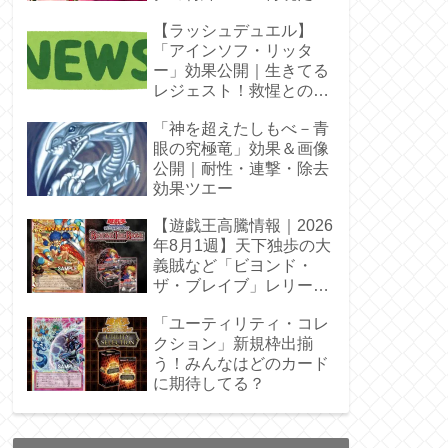
【ラッシュデュエル】
「アインソフ・リッタ
ー」効果公開｜生きてる
レジェスト！救惺との相
性◎
「神を超えたしもべ－青
眼の究極竜」効果＆画像
公開｜耐性・連撃・除去
効果ツエー
【遊戯王高騰情報｜2026
年8月1週】天下独歩の大
義賊など「ビヨンド・
ザ・ブレイブ」レリーフ
枠を調査
「ユーティリティ・コレ
クション」新規枠出揃
う！みんなはどのカード
に期待してる？