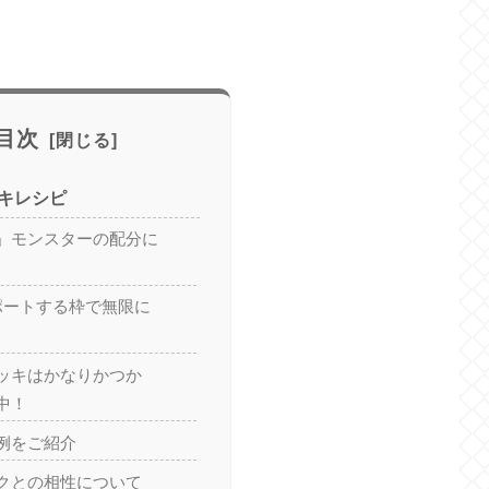
目次
キレシピ
」モンスターの配分に
ポートする枠で無限に
ッキはかなりかつか
中！
例をご紹介
クとの相性について