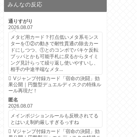
みんなの反応
通りすがり
2026.08.07
メタビ用カード？打点低いメタ系モンス
ターを①②の動きで耐性貫通の除去カー
ドにしつつ、①とのコンボでパキケ反転
ブッパとかも可能手札に戻るからタイミ
ング見計らって繰り返し使いやすいし、
相手の中途半端なメタ...
Vジャンプ付録カード「宿命の決闘」効
果公開｜円盤型デュエルディスクの特殊ル
ール再現だ！
匿名
2026.08.07
メインポジションルールも反映されてる
とはいえ制約厳しすぎるっすね
Vジャンプ付録カード「宿命の決闘」効