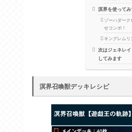
溟界を使ってみ
ゾーハダーク
せコンボ！
キングレムリ
次はジェネレイ
してみます
溟界召喚獣デッキレシピ