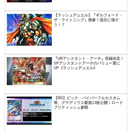
【ラッシュデュエル】『ギルフォード・
ザ・ライトニング』推参！流石に強そ
う！？
『URアシスタント・アーチ』収録決定！
SPアシスタントアーチのバリュー更に
UP《ラッシュデュエル》
【RD】ビック・バイパーフルカスタム
等、グラディウス新規13枚公開！ロード
ブリティッシュ参戦