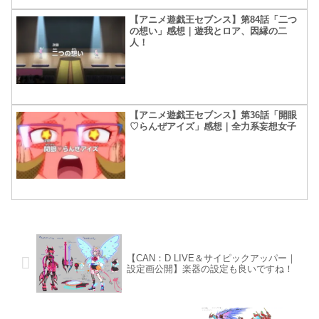
【アニメ遊戯王セブンス】第84話「二つ
の想い」感想｜遊我とロア、因縁の二
人！
【アニメ遊戯王セブンス】第36話「開眼
♡らんぜアイズ」感想｜全力系妄想女子
【CAN：D LIVE＆サイピックアッパー｜
設定画公開】楽器の設定も良いですね！