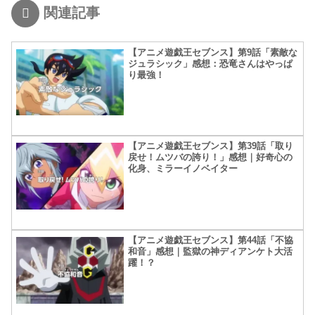
関連記事
【アニメ遊戯王セブンス】第9話「素敵な
ジュラシック」感想：恐竜さんはやっぱ
り最強！
【アニメ遊戯王セブンス】第39話「取り
戻せ！ムツバの誇り！」感想｜好奇心の
化身、ミラーイノベイター
【アニメ遊戯王セブンス】第44話「不協
和音」感想｜監獄の神ディアンケト大活
躍！？