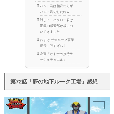
ハント君は相変わらず
ハント君でしたねｗ
対して、バクロー君は
正義の報道部が板につ
いてきました
おまけ.ザ☆ルーク事業
部長、強すぎぃ！
次週「オトナの接待ラ
ッシュデュエル」
第72話「夢の地下ルーク工場」感想