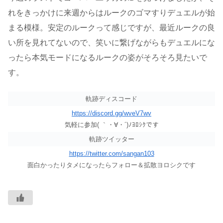
れをきっかけに来週からはルークのゴマすりデュエルが始
まる模様。安定のルークって感じですが、最近ルークの良
い所を見れてないので、笑いに繋げながらもデュエルにな
ったら本気モードになるルークの姿がそろそろ見たいで
す。
軌跡ディスコード
https://discord.gg/wveV7wv
気軽に参加( ｀・∀・´)ﾉﾖﾛｼｸです
軌跡ツイッター
https://twitter.com/sangan103
面白かったりタメになったらフォロー＆拡散ヨロシクです