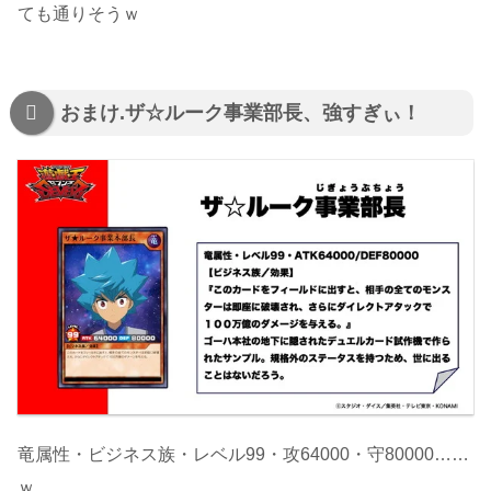
ても通りそうｗ
おまけ.ザ☆ルーク事業部長、強すぎぃ！
竜属性・ビジネス族・レベル99・攻64000・守80000……
ｗ