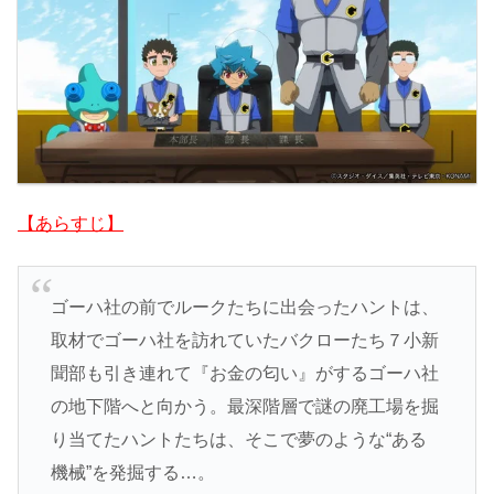
【あらすじ】
ゴーハ社の前でルークたちに出会ったハントは、
取材でゴーハ社を訪れていたバクローたち７小新
聞部も引き連れて『お金の匂い』がするゴーハ社
の地下階へと向かう。最深階層で謎の廃工場を掘
り当てたハントたちは、そこで夢のような“ある
機械”を発掘する…。