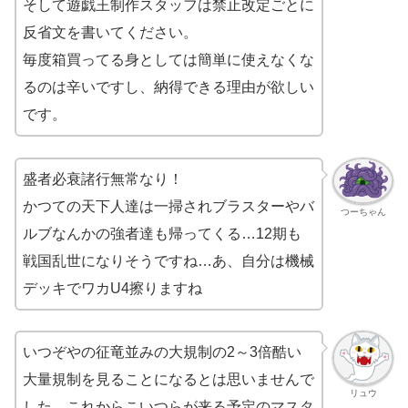
そして遊戯王制作スタッフは禁止改定ごとに
反省文を書いてください。
毎度箱買ってる身としては簡単に使えなくな
るのは辛いですし、納得できる理由が欲しい
です。
盛者必衰諸行無常なり！
かつての天下人達は一掃されブラスターやバ
つーちゃん
ルブなんかの強者達も帰ってくる…12期も
戦国乱世になりそうですね…あ、自分は機械
デッキでワカU4擦りますね
いつぞやの征竜並みの大規制の2～3倍酷い
大量規制を見ることになるとは思いませんで
リュウ
した。これからこいつらが来る予定のマスタ