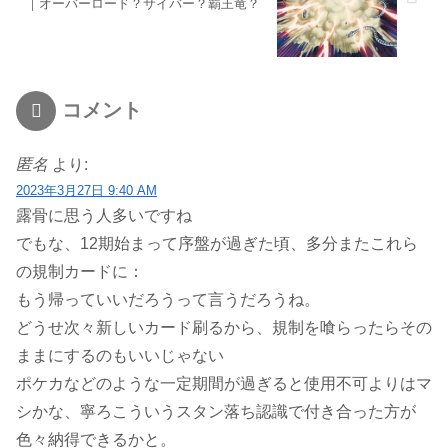
｜オーバーロード？サイバー？覇王竜？
コメント
匿名
より:
2023年3月27日 9:40 AM
露骨に思う人多いですね
でもな、12期始まって序盤が過ぎた頃、多分またこれら
の規制カードに：
もう帰っていいだろうって言うだろうね。
どうせ次々新しいカード刷るから、規制を喰らったらその
ままにするのもいいじゃない
ポケカなどのような一定期間が過ぎると使用不可よりはマ
シかな、寧ろこういうスタン落ち認識で付き合った方が
色々納得できるかと。