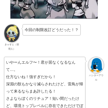
今回の制限改訂どうだった！？
きゃすと（管
理人）
いやーんエルフ〜！君が居なくなるなん
て…。
ハンターアウ
仕方ないね！強すぎだから！
ル
深淵の獣もかなり減らされたけど、雷鳥が帰
って来るならまあ許したる！
さよならぼくのリチュア！短い間だったけ
ど、環境トップレベルに存在できただけでぼ