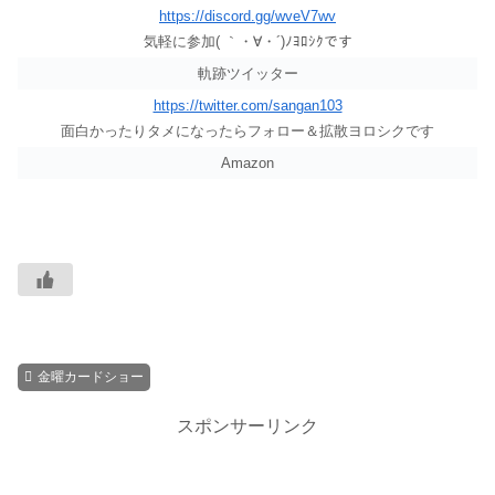
https://discord.gg/wveV7wv
気軽に参加( ｀・∀・´)ﾉﾖﾛｼｸです
軌跡ツイッター
https://twitter.com/sangan103
面白かったりタメになったらフォロー＆拡散ヨロシクです
Amazon
金曜カードショー
スポンサーリンク