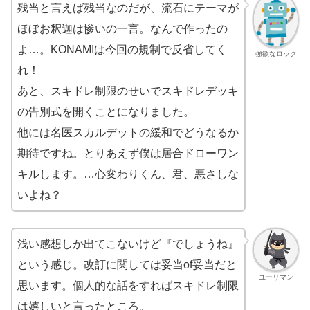
残当と言えば残当なのだが、流石にテーマが
ほぼお釈迦は惨いの一言。なんで作ったの
よ…。KONAMIは今回の規制で反省してく
強欲なロック
れ！
あと、スキドレ制限のせいでスキドレデッキ
の告別式を開くことになりました。
他には名医スカルデットの緩和でどうなるか
期待ですね。とりあえず僕は居合ドローワン
キルします。…心変わりくん、君、悪さしな
いよね？
浅い感想しか出てこないけど『でしょうね』
という感じ。改訂に関しては妥当of妥当だと
ユーリマン
思います。個人的な話をすればスキドレ制限
は嬉しいと言ったところ。