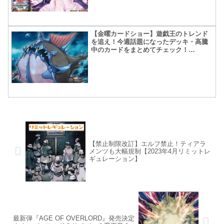
【金曜カードショー】遊戯王のトレンド
を追え！今週話題になったデッキ・高騰
中のカードをまとめてチェック！
【2020.10月第2週】
【禁止制限改訂】エルフ禁止！ティアラ
メンツも大幅規制【2023年4月リミットレ
ギュレーション】
最新弾『AGE OF OVERLORD』発売決定