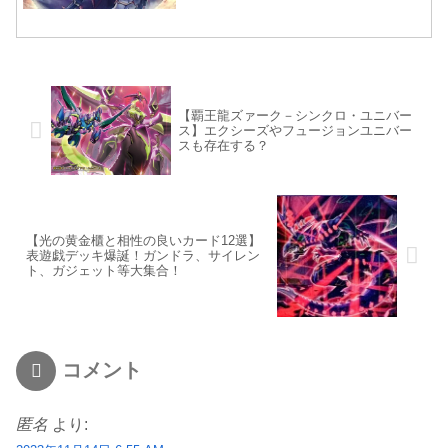
【覇王龍ズァーク－シンクロ・ユニバー
ス】エクシーズやフュージョンユニバー
スも存在する？
【光の黄金櫃と相性の良いカード12選】
表遊戯デッキ爆誕！ガンドラ、サイレン
ト、ガジェット等大集合！
コメント
匿名
より: