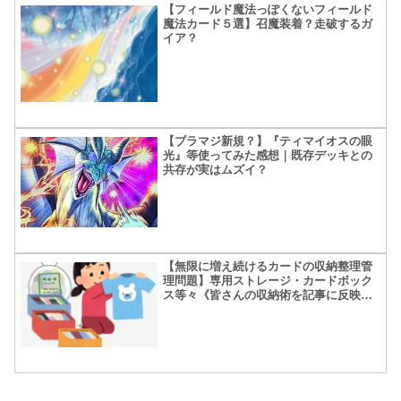
【フィールド魔法っぽくないフィールド
魔法カード５選】召魔装着？走破するガ
イア？
【ブラマジ新規？】『ティマイオスの眼
光』等使ってみた感想｜既存デッキとの
共存が実はムズイ？
【無限に増え続けるカードの収納整理管
理問題】専用ストレージ・カードボック
ス等々《皆さんの収納術を記事に反映し
ました》