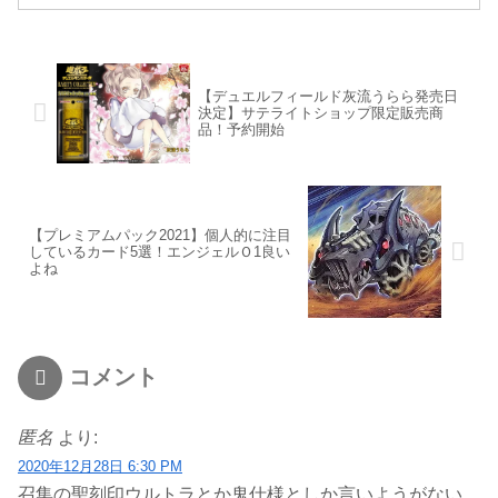
【デュエルフィールド灰流うらら発売日
決定】サテライトショップ限定販売商
品！予約開始
【プレミアムパック2021】個人的に注目
しているカード5選！エンジェルＯ1良い
よね
コメント
匿名
より:
2020年12月28日 6:30 PM
召集の聖刻印ウルトラとか鬼仕様としか言いようがない