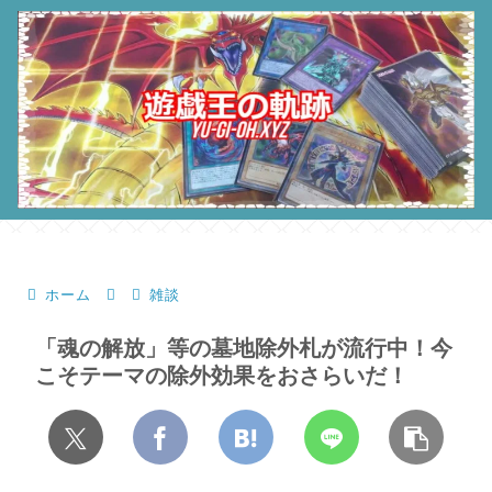
ホーム
雑談
「魂の解放」等の墓地除外札が流行中！今
こそテーマの除外効果をおさらいだ！