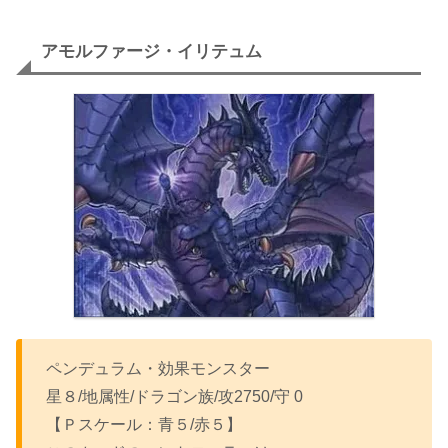
アモルファージ・イリテュム
ペンデュラム・効果モンスター
星８/地属性/ドラゴン族/攻2750/守 0
【Ｐスケール：青５/赤５】