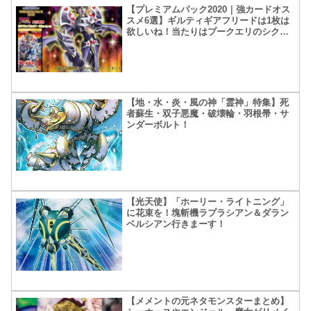
【プレミアムパック2020｜強カードオス
スメ6選】ギルティギアフリードは1枚は
欲しいね！当たりはプークエリのシクか
な？
【地・水・炎・風の神「霊神」特集】死
者蘇生・双子悪魔・破壊輪・羽根帚・サ
ンダーボルト！
【光天使】「ホーリー・ライトニング」
に花束を！塊斬機ラプラシアン＆ダラン
ベルシアン行きまーす！
【メメントの元ネタモンスターまとめ】