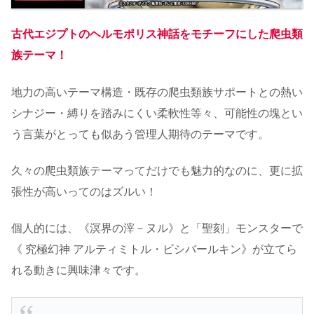
古代エジプトのヘルモポリス神話をモチーフにした爬虫類
族テーマ！
地力の高いテーマ構造・既存の爬虫類族サポートとの熱い
シナジー・縛りを踏みにくい柔軟性等々、可能性の塊とい
う言葉がとっても似あう管理人期待のテーマです。
久々の爬虫類族テーマってだけでも魅力的なのに、更に拡
張性が高いってのはズルい！
個人的には、《溟界の滓－ヌル》と「聖刻」モンスターで
《 究極幻神 アルティミトル・ビシバールキン》が立てら
れる動きに興味津々です。