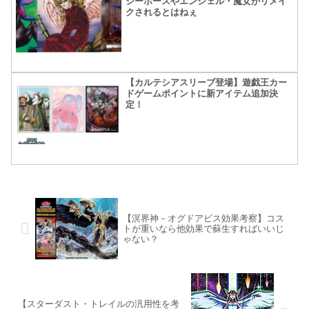
シーホースやエンジェル・魔女がリメイ
クされるとはねぇ
【カルテシアスリーブ登場】遊戯王カー
ドゲームポイントに新アイテム追加決
定！
【溟界神－オグドアビス効果考察】コス
トが重いなら他効果で蘇生すればいいじ
ゃない？
【スターダスト・トレイルの汎用性を考