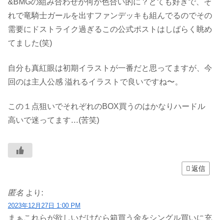
&BMGの組み合わせが何か色合い的に？とても好きで、そ
れで竜騎士ガールを出すファンデッキも組んでるのでその
需要にドストライク過ぎるこの公式ポストはしばらく眺め
てました(笑)
自分も真紅眼は初期イラストが一番だと思ってますが、今
回のは主人公感 溢れるイラストで良いですね〜。
この１点狙いでそれぞれのBOX買うのはかなりハードル
高いで迷ってます…(苦笑)
返信
匿名
より:
2023年12月27日 1:00 PM
まぁこれらが欲しいだけなら箱買う金をシングル買いに充