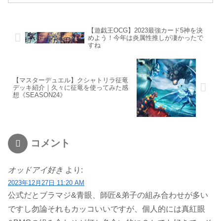
【遊戯王OCG】2023最強カード5神を決
めよう！今年は炎属性推しが凄かったで
すね
【マスターデュエル】クシャトリラ征竜
デッキ紹介｜久々に征竜を使ってみた感
想《SEASON24》
コメント
オッドアイ好き
より:
2023年12月27日 11:20 AM
公式だとブラマジ&青眼、師匠&弟子の組み合わせが多い
ですし勿論それもカッコいいですが、個人的には真紅眼