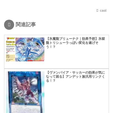
cast
関連記事
【氷魔龍ブリューナク｜効果予想】氷獄
龍トリシューラっぽい変化を遂げそ
う！？
【ヴァンパイア・サッカーの効果が気に
なって困る】アンデット族汎用リンクく
る！？