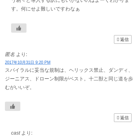
う易々と導入する訳にもいかないのはよーくわかりま
す。何にせよ難しいですわなぁ
返信
匿名
より:
2017年10月31日 9:20 PM
スパイラルに妥当な規制は、ヘリックス禁止、ダンディ、
ジーニアス、ドローン制限がベスト。十二獣と同じ道を歩
むがいいぞ。
返信
cast
より: