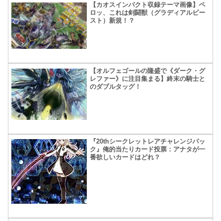
【カオスインパクト収録テーマ画像】ペ
ロッ、これは剣闘獣（グラディアルビー
スト）新規！？
【オルフェゴールの隆盛で《ダーク・グ
レファー》に注目集まる】終末の騎士と
のダブルタッグ！
『20thシークレットレアチャレンジパッ
ク』俺的当たりカード投票：アナタが一
番欲しいカードはどれ？