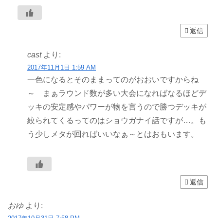
返信
cast
より:
2017年11月1日 1:59 AM
一色になるとそのままってのがおおいですからね
～ まぁラウンド数が多い大会になればなるほどデ
ッキの安定感やパワーが物を言うので勝つデッキが
絞られてくるってのはショウガナイ話ですが…。も
う少しメタが回ればいいなぁ～とはおもいます。
返信
おゆ
より: