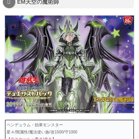
EM天空の魔術師
ペンデュラム・効果モンスター
星４/闇属性/魔法使い族/攻1500/守1000