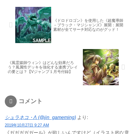
《ドロドロゴン》を使用した《超魔導師
－ブラック・マジシャンズ》展開：展開
素材が全てサーチ対応なのがグッド！
《風霊媒師ウィン》はどんな効果だろ
う？風属性デッキを強化する連携プレイ
の要とは？【Vジャンプ１月号付録】
コメント
シュラネコ・Λ (@jin_gameming)
より:
2019年10月27日 9:27 AM
《ガガガガガール》が欲しいんですけど（イラスト的な意