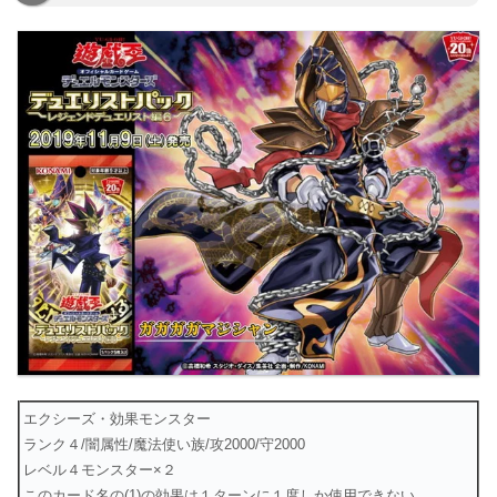
エクシーズ・効果モンスター
ランク４/闇属性/魔法使い族/攻2000/守2000
レベル４モンスター×２
このカード名の(1)の効果は１ターンに１度しか使用できない。