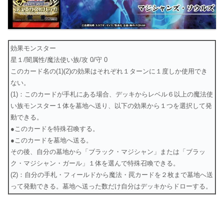
効果モンスター
星１/闇属性/魔法使い族/攻 0/守 0
このカード名の(1)(2)の効果はそれぞれ１ターンに１度しか使用でき
ない。
(1)：このカードが手札にある場合、デッキからレベル６以上の魔法使
い族モンスター１体を墓地へ送り、以下の効果から１つを選択して発
動できる。
●このカードを特殊召喚する。
●このカードを墓地へ送る。
その後、自分の墓地から「ブラック・マジシャン」または「ブラッ
ク・マジシャン・ガール」１体を選んで特殊召喚できる。
(2)：自分の手札・フィールドから魔法・罠カードを２枚まで墓地へ送
って発動できる。墓地へ送った数だけ自分はデッキからドローする。