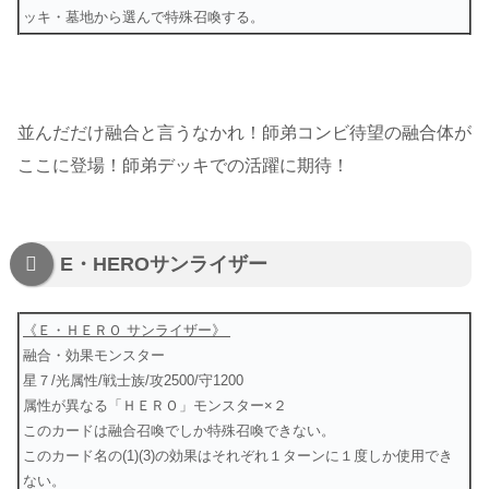
ッキ・墓地から選んで特殊召喚する。
並んだだけ融合と言うなかれ！師弟コンビ待望の融合体が
ここに登場！師弟デッキでの活躍に期待！
E・HEROサンライザー
《Ｅ・ＨＥＲＯ サンライザー》
融合・効果モンスター
星７/光属性/戦士族/攻2500/守1200
属性が異なる「ＨＥＲＯ」モンスター×２
このカードは融合召喚でしか特殊召喚できない。
このカード名の(1)(3)の効果はそれぞれ１ターンに１度しか使用でき
ない。