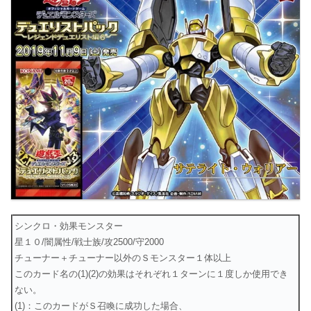
シンクロ・効果モンスター
星１０/闇属性/戦士族/攻2500/守2000
チューナー＋チューナー以外のＳモンスター１体以上
このカード名の(1)(2)の効果はそれぞれ１ターンに１度しか使用でき
ない。
(1)：このカードがＳ召喚に成功した場合、