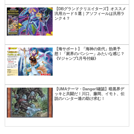
【DBグランドクリエイターズ】オススメ
汎用カード５選｜アソフィールは汎用ラ
ンク４？
【海サポート】「海神の依代」効果予
想！「屍界のバンシー」みたいな感じ？
《Vジャンプ1月号付録》
【UMAテーマ・Danger!確認】暗黒界デ
ッキと共闘だ！川口、藤岡、イモト、伝
説のハンター達の助け求む！