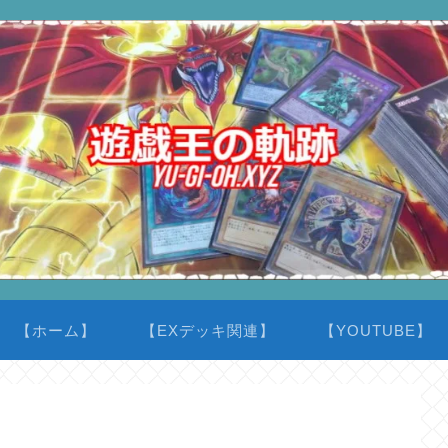
【ホーム】
【EXデッキ関連】
【YOUTUBE】