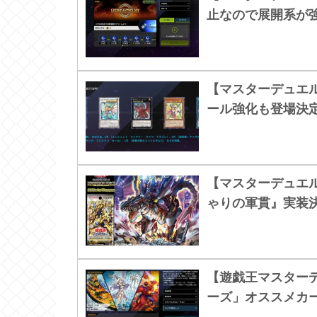
止なので展開系が
【マスターデュエ
ール強化も登場決
【マスターデュエ
ゃりの軍貫』実装
【遊戯王マスター
ーズ」オススメカ