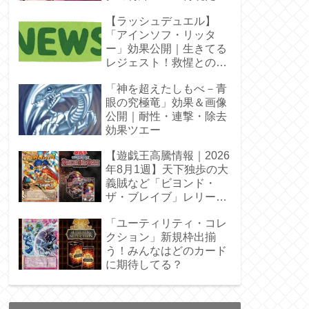
【ラッシュデュエル】
「アインソフ・リッタ
ー」効果公開｜生きてる
レジェスト！救惺との相
性◎
「神を超えたしもべ－青
眼の究極竜」効果＆画像
公開｜耐性・連撃・除去
効果ツエー
【遊戯王高騰情報｜2026
年8月1週】天下独歩の大
義賊など「ビヨンド・
ザ・ブレイブ」レリーフ
枠を調査
「ユーティリティ・コレ
クション」新規枠出揃
う！みんなはどのカード
に期待してる？