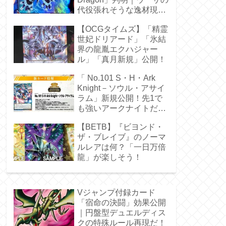
代役張れそうな逸材現
る！
【OCGタイムズ】「精霊
世妃ドリアード」「氷結
界の龍胤エクハジャー
ル」「真月新規」公開！
「 No.101 S・H・Ark
Knight－ソウル・アサイ
ラム」新規公開！先1で
も強いアークナイトだ
ぁ！
【BETB】『ビヨンド・
ザ・ブレイブ』のノーマ
ルレアは何？「一日万倍
龍」が楽しそう！
Vジャンプ付録カード
「宿命の決闘」効果公開
｜円盤型デュエルディス
クの特殊ルール再現だ！