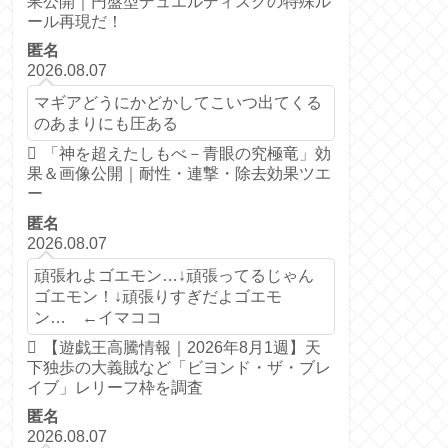
果公開｜円盤型デュエルディスクの特殊ル
ール再現だ！
匿名
2026.08.07
マギアどうにかどかしてこいつ出てくる
のあまりにも圧ある
「神を超えたしもべ－青眼の究極竜」効
果＆画像公開｜耐性・連撃・除去効果ツエ
ー
匿名
2026.08.07
頑張れよゴエモン…↓頑張ってるじゃん
ゴエモン！↓頑張りすぎだよゴエモ
ン… ←イマココ
【遊戯王高騰情報｜2026年8月1週】天
下独歩の大義賊など「ビヨンド・ザ・ブレ
イブ」レリーフ枠を調査
匿名
2026.08.07