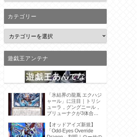
カテゴリー
遊戯王アンテナ
「氷結界の龍胤 エクハジ
ャール」に注目｜トリシ
ューラ，グングニール，
ブリューナクが3体合
体！
【オッドアイズ新規】
「Odd-Eyes Override
Dragon」判明｜ウーサの