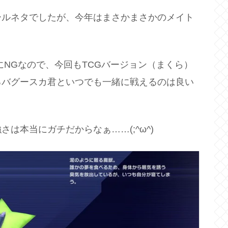
ールネタでしたが、今年はまさかまさかのメイト
にNGなので、今回もTCGバージョン（まくら）
るバグースカ君といつでも一緒に戦えるのは良い
は本当にガチだからなぁ……(;^ω^)