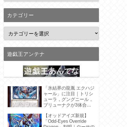
カテゴリー
遊戯王アンテナ
「氷結界の龍胤 エクハジ
ャール」に注目｜トリシ
ューラ，グングニール，
ブリューナクが3体合
体！
【オッドアイズ新規】
「Odd-Eyes Override
Dragon」判明｜ウーサの