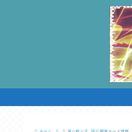
ホーム
遊☆戯☆王.JP公開新カード情報