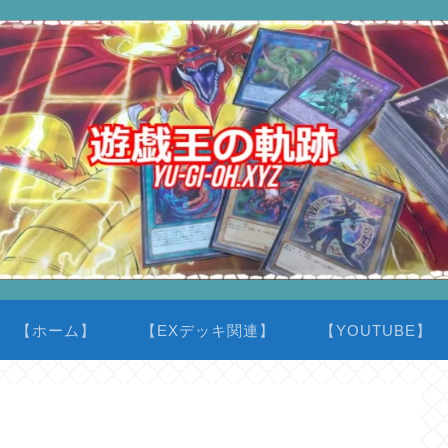
【ホーム】
【EXデッキ関連】
【YOUTUBE】