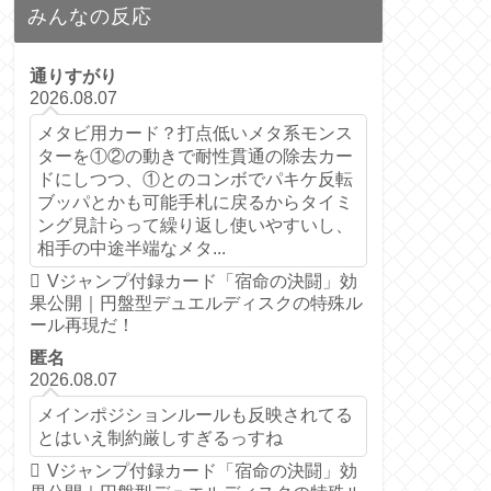
みんなの反応
通りすがり
2026.08.07
メタビ用カード？打点低いメタ系モンス
ターを①②の動きで耐性貫通の除去カー
ドにしつつ、①とのコンボでパキケ反転
ブッパとかも可能手札に戻るからタイミ
ング見計らって繰り返し使いやすいし、
相手の中途半端なメタ...
Vジャンプ付録カード「宿命の決闘」効
果公開｜円盤型デュエルディスクの特殊ル
ール再現だ！
匿名
2026.08.07
メインポジションルールも反映されてる
とはいえ制約厳しすぎるっすね
Vジャンプ付録カード「宿命の決闘」効