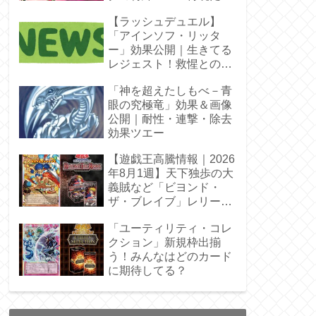
【ラッシュデュエル】
「アインソフ・リッタ
ー」効果公開｜生きてる
レジェスト！救惺との相
性◎
「神を超えたしもべ－青
眼の究極竜」効果＆画像
公開｜耐性・連撃・除去
効果ツエー
【遊戯王高騰情報｜2026
年8月1週】天下独歩の大
義賊など「ビヨンド・
ザ・ブレイブ」レリーフ
枠を調査
「ユーティリティ・コレ
クション」新規枠出揃
う！みんなはどのカード
に期待してる？