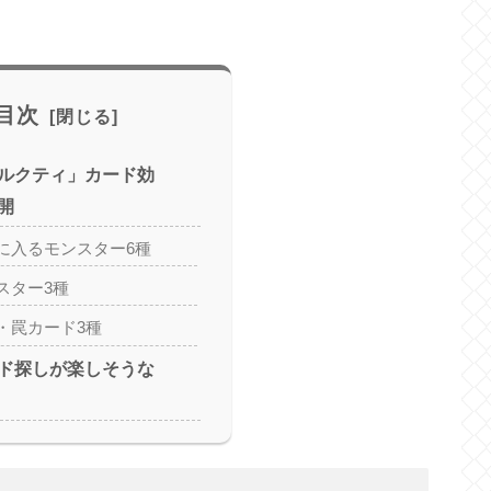
目次
ルクティ」カード効
開
に入るモンスター6種
スター3種
・罠カード3種
ド探しが楽しそうな