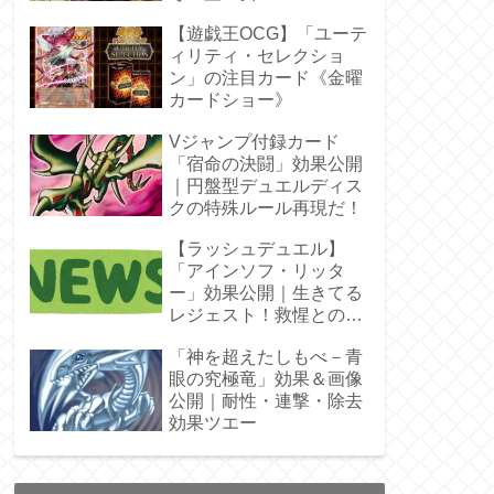
ラ」オバプリ
【遊戯王OCG】「ユーテ
ィリティ・セレクショ
ン」の注目カード《金曜
カードショー》
Vジャンプ付録カード
「宿命の決闘」効果公開
｜円盤型デュエルディス
クの特殊ルール再現だ！
【ラッシュデュエル】
「アインソフ・リッタ
ー」効果公開｜生きてる
レジェスト！救惺との相
性◎
「神を超えたしもべ－青
眼の究極竜」効果＆画像
公開｜耐性・連撃・除去
効果ツエー