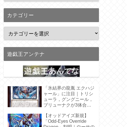
カテゴリー
遊戯王アンテナ
「氷結界の龍胤 エクハジ
ャール」に注目｜トリシ
ューラ，グングニール，
ブリューナクが3体合
体！
【オッドアイズ新規】
「Odd-Eyes Override
Dragon」判明｜ウーサの