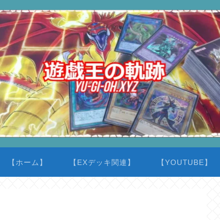
【ホーム】
【EXデッキ関連】
【YOUTUBE】