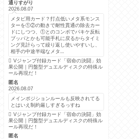
通りすがり
2026.08.07
メタビ用カード？打点低いメタ系モンス
ターを①②の動きで耐性貫通の除去カー
ドにしつつ、①とのコンボでパキケ反転
ブッパとかも可能手札に戻るからタイミ
ング見計らって繰り返し使いやすいし、
相手の中途半端なメタ...
Vジャンプ付録カード「宿命の決闘」効
果公開｜円盤型デュエルディスクの特殊ル
ール再現だ！
匿名
2026.08.07
メインポジションルールも反映されてる
とはいえ制約厳しすぎるっすね
Vジャンプ付録カード「宿命の決闘」効
果公開｜円盤型デュエルディスクの特殊ル
ール再現だ！
匿名