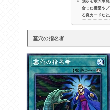
強さを最大限発
合った構築やプ
る良カードだと
墓穴の指名者