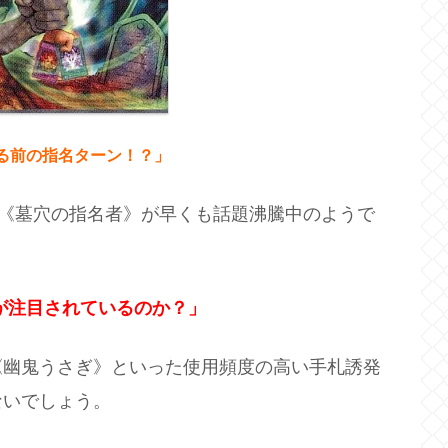
る前の指名ターン！？」
、《墓穴の指名者》が早くも話題沸騰中のようで
が注目されているのか？」
《幽鬼うさぎ》といった使用頻度の高い手札誘発
ないでしょう。