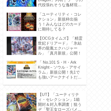
代役張れそうな逸材現
る！
「ユーティリティ・コレ
クション」新規枠出揃
う！みんなはどのカード
に期待してる？
【OCGタイムズ】「精霊
世妃ドリアード」「氷結
界の龍胤エクハジャー
ル」「真月新規」公開！
「 No.101 S・H・Ark
Knight－ソウル・アサイ
ラム」新規公開！先1で
も強いアークナイトだ
ぁ！
【UT】「ユーティリテ
ィ・セレクション」1箱
開封＆封入率調査｜狙う
ぞ「聖王女ローズパメ