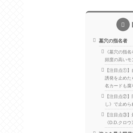
墓穴の指名者
《墓穴の指名
頻度の高いモ
【注目点①】
誘発を止めた
名カードも腐
【注目点②】
し》で止めら
【注目点③】
《D.D.クロ