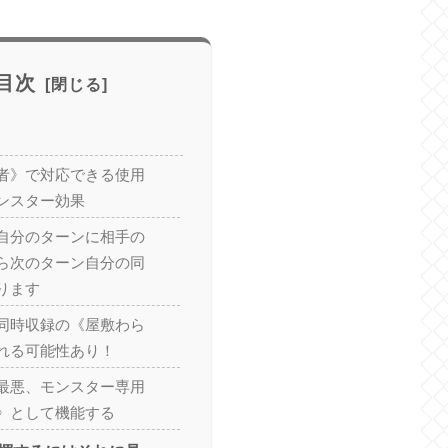
目次
者》で対応できる使用
ンスター効果
自分のターンに相手の
ら次のターン自分の同
ります
同時収録の《屋敷わら
れる可能性あり！
最悪、モンスター専用
ウ》として機能する