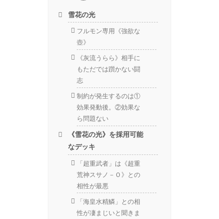
雪花の光
フルモン専用《強欲な
壺》
《灰流うらら》相手に
もただでは躓かない闘
志
制約が発生するのは①
効果発動後。②効果な
ら問題ない
《雪花の光》を採用可能
なデッキ
「超重武者」は《超重
荒神スサノ－Ｏ》との
相性が最悪
「海皇水精鱗」との相
性が凄まじいと聞きま