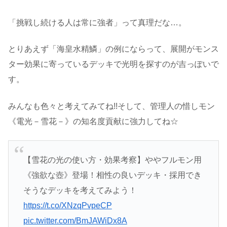
「挑戦し続ける人は常に強者」って真理だな…。
とりあえず「海皇水精鱗」の例にならって、展開がモンス
ター効果に寄っているデッキで光明を探すのが吉っぽいで
す。
みんなも色々と考えてみてね!!そして、管理人の惜しモン
《電光－雪花－》の知名度貢献に強力してね☆
【雪花の光の使い方・効果考察】ややフルモン用
《強欲な壺》登場！相性の良いデッキ・採用でき
そうなデッキを考えてみよう！
https://t.co/XNzqPvpeCP
pic.twitter.com/BmJAWiDx8A