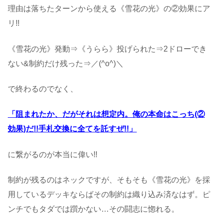
理由は落ちたターンから使える《雪花の光》の②効果にア
リ!!
《雪花の光》発動⇒《うらら》投げられた⇒2ドローでき
ない&制約だけ残った⇒／(^o^)＼
で終わるのでなく、
「阻まれたか、だがそれは想定内。俺の本命はこっち(②
効果)だ!!手札交換に全てを託すぜ!!」
に繋がるのが本当に偉い!!
制約が残るのはネックですが、そもそも《雪花の光》を採
用しているデッキならばその制約は織り込み済なはず。ピ
ンチでもタダでは躓かない…その闘志に惚れる。