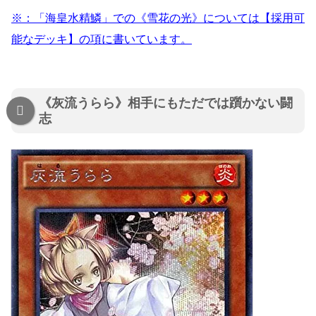
※：「海皇水精鱗」での《雪花の光》については【採用可
能なデッキ】の項に書いています。
《灰流うらら》相手にもただでは躓かない闘
志