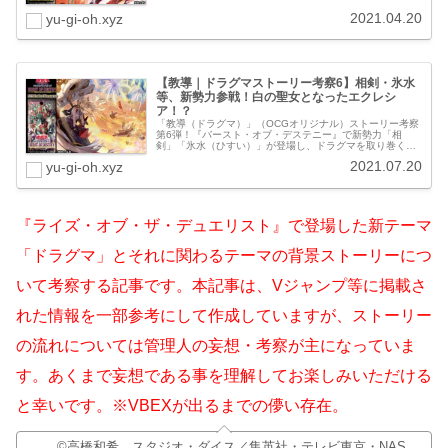
グマ・アルバス・ナイト》で安否...
2021.04.20
yu-gi-oh.xyz
【教導｜ドラグマストーリー考察6】相剣・氷水
等、新勢力参戦！白の聖女となったエクレシ
ア！？
「教導（ドラグマ）」（OCGオリジナル）ストーリー考察
第6弾！『バースト・オブ・デステニー』で新勢力「相
剣」「氷水（ひすい）」が登場し、ドラグマを取り巻くス
トーリーは更なる混沌と加速を極めんとしています。『大
2021.07.20
yu-gi-oh.xyz
砂界ゴルゴンダ』の冒険を経て、新...
『ライズ・オブ・ザ・デュエリスト』で登場した新テーマ
「ドラグマ」とそれに関わるテーマの背景ストーリーにつ
いて考察する記事です。本記事は、Vジャンプ等に掲載さ
れた情報を一部参考にして作成していますが、ストーリー
の流れについては管理人の妄想・考察が主になっていま
す。あくまで妄想である事を理解してお楽しみいただける
と幸いです。※VBEXが出るまでの儚い存在。
©高橋和希 スタジオ・ダイス／集英社・テレビ東京・NAS