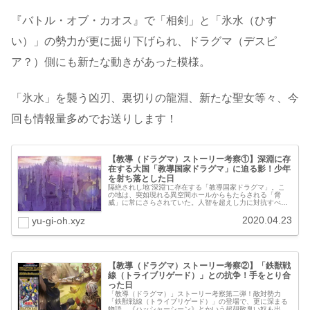
『バトル・オブ・カオス』で「相剣」と「氷水（ひす
い）」の勢力が更に掘り下げられ、ドラグマ（デスピ
ア？）側にも新たな動きがあった模様。
「氷水」を襲う凶刃、裏切りの龍淵、新たな聖女等々、今
回も情報量多めでお送りします！
【教導（ドラグマ）ストーリー考察①】深淵に存
在する大国「教導国家ドラグマ」に迫る影！少年
を射ち落とした日
隔絶されし地”深淵”に存在する「教導国家ドラグマ」。こ
の地は、突如現れる異空間ホールからもたらされる「脅
威」に常にさらされていた。人智を超えし力に対抗すべく
結成された、神の力を授けられた”聖痕”を持つ者達（教導
軍）は、世界に秩序をもたらせる...
2020.04.23
yu-gi-oh.xyz
【教導（ドラグマ）ストーリー考察②】「鉄獣戦
線（トライブリゲード）」との抗争！手をとり合
った日
「教導（ドラグマ）」ストーリー考察第二弾！敵対勢力
「鉄獣戦線（トライブリゲード）」の登場で、更に深まる
物語。《ハッシャーシーン》とかいう超胡散臭い奴も出て