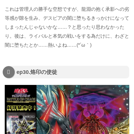
これは管理人の勝手な空想ですが、龍淵の抱く承影への劣
等感が隙を生み、デスピアの闇に堕ちるきっかけになって
しまったんじゃないかな……？と思ったり思わなかった
り。後は、ライバルと本気の戦いをする為だけに、わざと
闇に堕ちたとか……熱いよね……(*´ω｀)
ep30.烙印の使徒