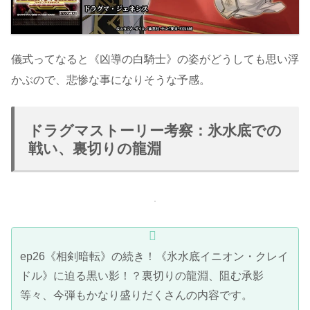
儀式ってなると《凶導の白騎士》の姿がどうしても思い浮
かぶので、悲惨な事になりそうな予感。
ドラグマストーリー考察：氷水底での
戦い、裏切りの龍淵
ep26《相剣暗転》の続き！《氷水底イニオン・クレイ
ドル》に迫る黒い影！？裏切りの龍淵、阻む承影
等々、今弾もかなり盛りだくさんの内容です。