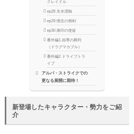
クレイドル
ep28.氷水浸蝕
ep29.憶念の相剣
ep30.烙印の使徒
番外編1.凶導の葬列
（ドラグマカブル）
番外編2.ドライブトラ
イブ
アルバ・ストライクでの
更なる展開に期待！
新登場したキャラクター・勢力をご紹
介