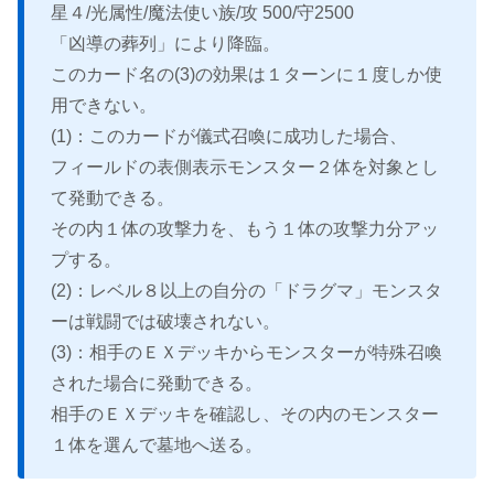
星４/光属性/魔法使い族/攻 500/守2500
「凶導の葬列」により降臨。
このカード名の(3)の効果は１ターンに１度しか使
用できない。
(1)：このカードが儀式召喚に成功した場合、
フィールドの表側表示モンスター２体を対象とし
て発動できる。
その内１体の攻撃力を、もう１体の攻撃力分アッ
プする。
(2)：レベル８以上の自分の「ドラグマ」モンスタ
ーは戦闘では破壊されない。
(3)：相手のＥＸデッキからモンスターが特殊召喚
された場合に発動できる。
相手のＥＸデッキを確認し、その内のモンスター
１体を選んで墓地へ送る。