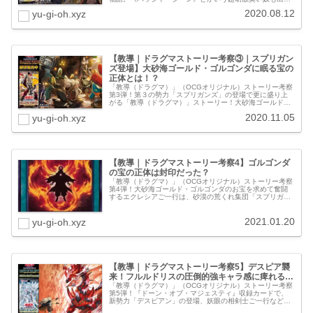
きて、益々「教導（ドラグマ）」って団体が怪しく見えて
2020.08.12
yu-gi-oh.xyz
きました（笑）。前回の流れを把握し...
【教導｜ドラグマストーリー考察③｜スプリガン
ズ登場】大砂海ゴールド・ゴルゴンダに眠る宝の
正体とは！？
「教導（ドラグマ）」（OCGオリジナル）ストーリー考察
第3弾！第３の勢力「スプリガンズ」の登場で更に盛り上
がる「教導（ドラグマ）」ストーリー！大砂海ゴールド・
ゴルゴンダに空いた謎の大穴と、そこでドンパチしまくる
2020.11.05
yu-gi-oh.xyz
ご機嫌な機械生命体「スプリガン...
【教導｜ドラグマストーリー考察4】ゴルゴンダ
の宝の正体は封印だった？
「教導（ドラグマ）」（OCGオリジナル）ストーリー考察
第4弾！大砂海ゴールド・ゴルゴンダのお宝を求めて奮闘
するエクレシアご一行は、砂漠の荒くれ集団「スプリガン
ズ」に追われるアクシデントはあったものの、何とか大穴
に突入！大穴の中で待ち構える謎...
2021.01.20
yu-gi-oh.xyz
【教導｜ドラグマストーリー考察5】デスピア襲
来！フルルドリスの圧倒的強キャラ感に痺れる…
「教導（ドラグマ）」（OCGオリジナル）ストーリー考察
第5弾！『ドーン・オブ・マジェスティ』収録カードで、
新勢力「デスピアン」の登場、妖眼の相剣士ご一行など、
ストーリーが大きく動きましたね。《凶導の白騎士｜ドラ