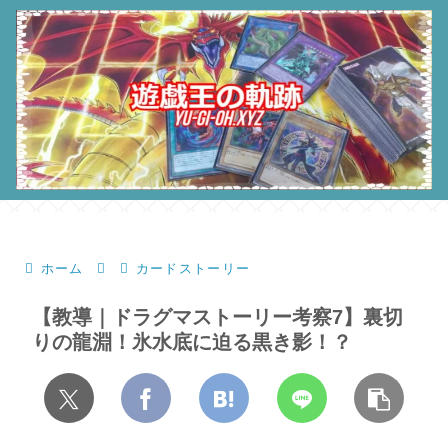
ホーム
カードストーリー
【教導｜ドラグマストーリー考察7】裏切
りの龍淵！氷水底に迫る黒き影！？