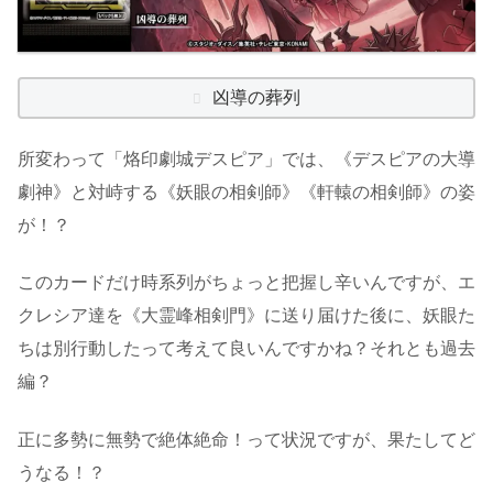
凶導の葬列
所変わって「烙印劇城デスピア」では、《デスピアの大導
劇神》と対峙する《妖眼の相剣師》《軒轅の相剣師》の姿
が！？
このカードだけ時系列がちょっと把握し辛いんですが、エ
クレシア達を《大霊峰相剣門》に送り届けた後に、妖眼た
ちは別行動したって考えて良いんですかね？それとも過去
編？
正に多勢に無勢で絶体絶命！って状況ですが、果たしてど
うなる！？