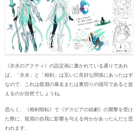
《氷水のアクティ》の設定画に書かれている通りであれ
ば、「氷水」と「相剣」は互いに良好な関係にあったはず
なので、これは龍淵の暴走または裏切りの描写であると捉
えるのが自然でしょうね。
恐らく、《相剣暗転》で《デスピアの凶劇》の襲撃を受け
た際に、龍淵の自我に影響を与える何かがあったんだと思
われます。