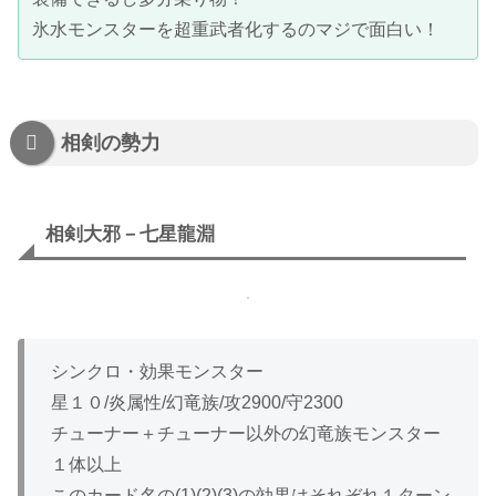
氷水モンスターを超重武者化するのマジで面白い！
相剣の勢力
相剣大邪－七星龍淵
シンクロ・効果モンスター
星１０/炎属性/幻竜族/攻2900/守2300
チューナー＋チューナー以外の幻竜族モンスター
１体以上
このカード名の(1)(2)(3)の効果はそれぞれ１ターン