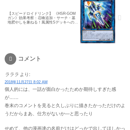
【スピードロイドリンク】 《HSR-GOM
ガン》効果考察：召喚追加・サーチ・墓
地肥やしを兼ねる！風属性Sデッキへの出
張も視野
コメント
ラララ
より:
2018年11月27日 8:02 AM
個人的には、一話が面白かったためか期待しすぎた感
が……
巻末のコメントを見ると久しぶりに描きたかっただけのよ
うだからまあ、仕方がないか―と思ったり
せめて、他の漫画達の名前だけはどっかで出してほしかっ