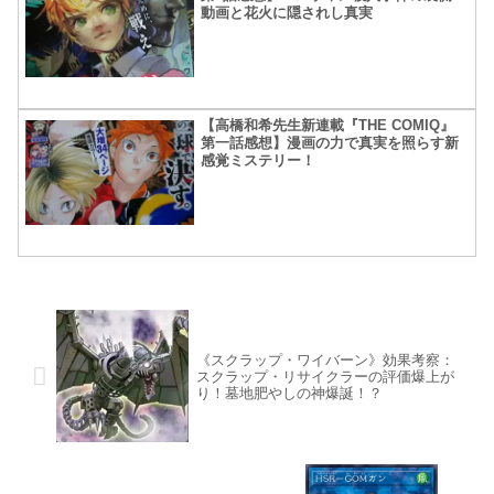
動画と花火に隠されし真実
【高橋和希先生新連載『THE COMIQ』
第一話感想】漫画の力で真実を照らす新
感覚ミステリー！
《スクラップ・ワイバーン》効果考察：
スクラップ・リサイクラーの評価爆上が
り！墓地肥やしの神爆誕！？