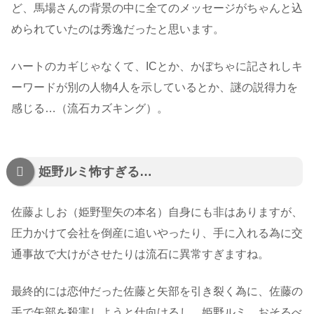
ど、馬場さんの背景の中に全てのメッセージがちゃんと込
められていたのは秀逸だったと思います。
ハートのカギじゃなくて、ICとか、かぼちゃに記されしキ
ーワードが別の人物4人を示しているとか、謎の説得力を
感じる…（流石カズキング）。
姫野ルミ怖すぎる…
佐藤よしお（姫野聖矢の本名）自身にも非はありますが、
圧力かけて会社を倒産に追いやったり、手に入れる為に交
通事故で大けがさせたりは流石に異常すぎますね。
最終的には恋仲だった佐藤と矢部を引き裂く為に、佐藤の
手で矢部を殺害しようと仕向けるし、姫野ルミ…おそるべ