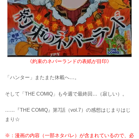
《約束のネバーランドの表紙が目印》
「ハンター」またまた休載へ…。
そして「THE COMIQ」も今週で最終回…（寂しい）。
……『THE COMIQ』第7話（vol.7）の感想はじまりはじ
まり☆
※：漫画の内容（一部ネタバレ）が含まれているので、必