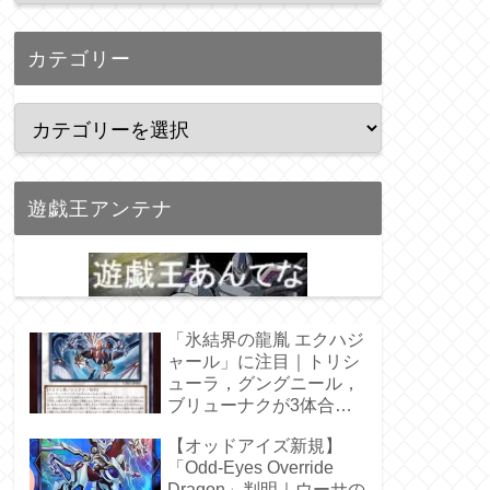
カテゴリー
遊戯王アンテナ
「氷結界の龍胤 エクハジ
ャール」に注目｜トリシ
ューラ，グングニール，
ブリューナクが3体合
体！
【オッドアイズ新規】
「Odd-Eyes Override
Dragon」判明｜ウーサの