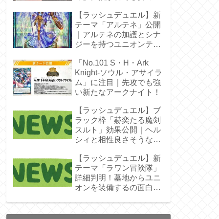
じゃん！
【ラッシュデュエル】新
テーマ「アルテネ」公開
｜アルテネの加護とシナ
ジーを持つユニオンテー
マ登場
「No.101 S・H・Ark
Knight-ソウル・アサイラ
ム」に注目｜先攻でも強
い新たなアークナイト！
【ラッシュデュエル】ブ
ラック枠「赫奕たる魔剣
スルト」効果公開｜ヘル
シィと相性良さそうなレ
ベル4
【ラッシュデュエル】新
テーマ「ラワン冒険隊」
詳細判明！墓地からユニ
オンを装備するの面白そ
うね