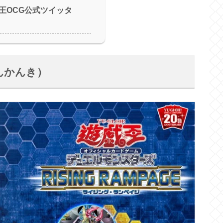
王OCG公式ツイッタ
んかんき）