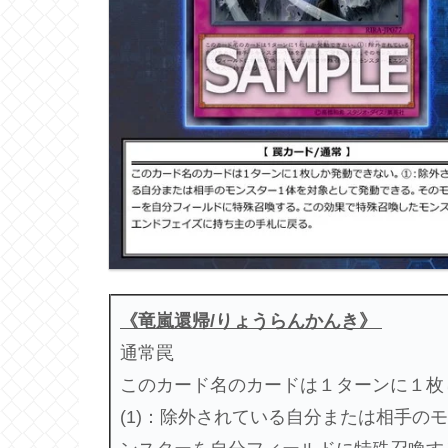
《竜嵐還帰/りょうらんかんき》
通常罠
このカード名のカードは１ターンに１枚
(1)：除外されている自分または相手の