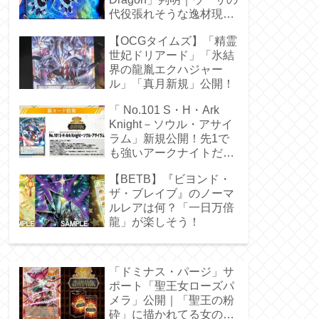
代役張れそうな逸材現
る！
【OCGタイムズ】「精霊
世妃ドリアード」「氷結
界の龍胤エクハジャー
ル」「真月新規」公開！
「 No.101 S・H・Ark
Knight－ソウル・アサイ
ラム」新規公開！先1で
も強いアークナイトだ
ぁ！
【BETB】『ビヨンド・
ザ・ブレイブ』のノーマ
ルレアは何？「一日万倍
龍」が楽しそう！
「ドミナス・パージ」サ
ポート「聖王女ローズパ
メラ」公開｜「聖王の粉
砕」に描かれてる女の子