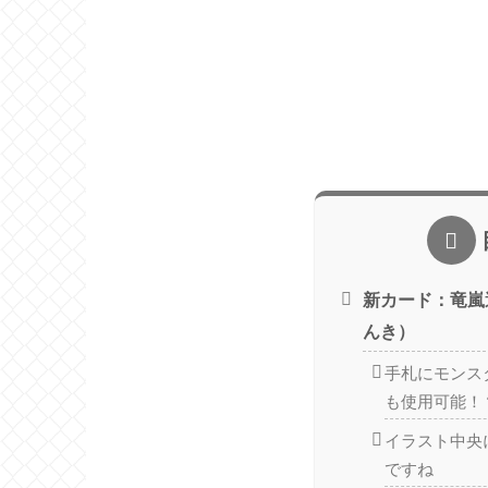
新カード：竜嵐
んき）
手札にモンス
も使用可能！
イラスト中央
ですね