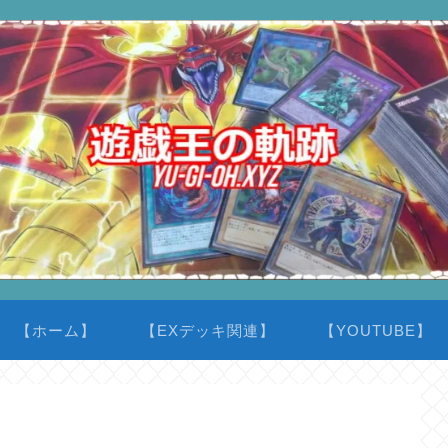
【ホーム】
【EXデッキ関連】
【YOUTUBE】