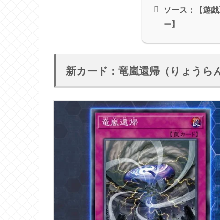
ソース：【遊戯
ー】
新カード：竜嵐還帰（りょうら