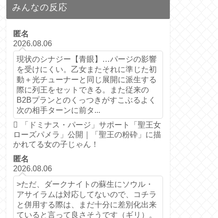
みんなの反応
匿名
2026.08.06
現状のシナジー【青眼】…パージの影響
を受けにくい。乙女またそれに準じた初
動＋光チューナーと同じ展開に派生する
際に列王をセットできる。また従来の
B2Bプランとのくっつきがすこぶるよく
次の相手ターンに前タ...
「ドミナス・パージ」サポート「聖王女
ローズパメラ」公開｜「聖王の粉砕」に描
かれてる女の子じゃん！
匿名
2026.08.06
>ただ、ダークナイトの蘇生にソウル・
アサイラムは対応してないので、コチラ
と併用する際は、まだ十分に差別化出来
ていると言って良さそうです（ギリ）。