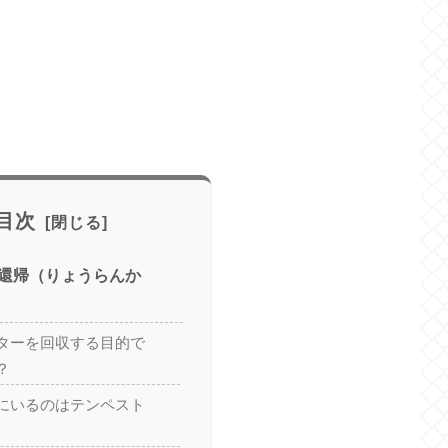
目次
還帰（りょうらんか
ターを回収する目的で
？
にいるのはテンペスト