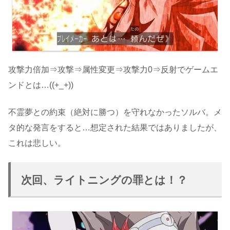
攻撃力倍加⇒攻撃⇒属性変更⇒攻撃力0⇒反射でゲームエ
ンドとは…((+_+))
不霊夢との約束（絶対に勝つ）を守れなかったソルバ。メ
タ的な発言をすると…想定された結果ではありましたが、
これは悲しい。
次回、ライトニングの罪とは！？