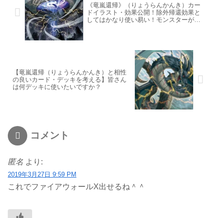
《竜嵐還帰》（りょうらんかんき）カー
ドイラスト・効果公開！除外帰還効果と
してはかなり使い易い！モンスターが手
札に戻る効果もうまく使いたい
【竜嵐還帰（りょうらんかんき）と相性
の良いカード・デッキを考える】皆さん
は何デッキに使いたいですか？
コメント
匿名
より:
2019年3月27日 9:59 PM
これでファイアウォールX出せるね＾＾