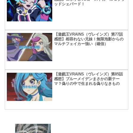
ッドシェパード！
【遊戯王VRAINS（ヴレインズ）第77話
感想】相容れない兄妹！無限泡影からの
マルチフェイカー強い（確信）
【遊戯王VRAINS（ヴレインズ）第85話
感想】ブルーメイデンまさかの新テー
マ？偽りの中で生まれる偽りなきもの