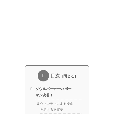
目次
ソウルバーナーvsボー
マン決着！
ウィンディによる浸食
を退ける不霊夢