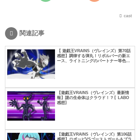
cast
関連記事
【 遊戯王VRAINS（ヴレインズ）第70話
感想】調律する弾丸！リボルバーの新エ
ース、ライトニングのパートナー等色々
判明！
【遊戯王VRAINS（ヴレインズ）最新情
報】謎の生命体はクラウド！？〖LABO
感想〗
【遊戯王VRAINS（ヴレインズ）第106話
感想】ロボッピVSゴーストガール＆ブラ