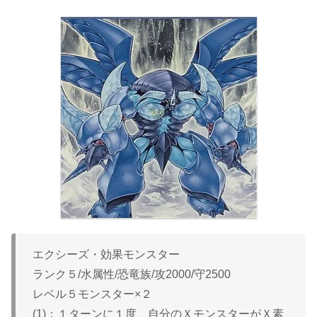
エクシーズ・効果モンスター
ランク５/水属性/恐竜族/攻2000/守2500
レベル５モンスター×２
(1)：１ターンに１度、自分のＸモンスターがＸ素