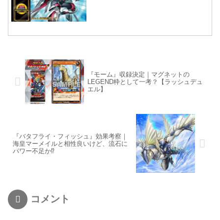
らされる先攻制圧札！
『モーム』収録決定｜マグネットの
LEGEND枠として一考？【ラッシュデュ
エル】
『バタフライ・フィッシュ』効果考察｜
海皇マーメイルと相性良いけど、流石に
パワー不足か⁉
コメント