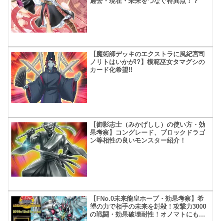
過去・現在・未来をつなぐ特異点！？
【魔術師デッキのエクストラに風紀宮司
ノリトはいかが!?】模範巫女タマグシの
カード化希望!!
【御影志士（みかげしし）の使い方・効
果考察】コングレード、ブロックドラゴ
ン等相性の良いモンスター紹介！
【FNo.0未来龍皇ホープ・効果考察】希
望の力で相手の未来を封殺！攻撃力3000
の戦闘・効果破壊耐性！オノマトにもた