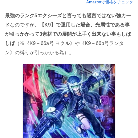
Amazonで価格をチェック
最強のランク5エクシーズと言っても過言ではない強カー
ド
なのですが、
【K9】で運用した場合、光属性である事
が引っかかって3素材での展開が上手く出来ない事もしば
しば
（※《K9－66a号 ヨクル》や《K9－66b号ランタ
ン》の縛りが引っかかる為）。