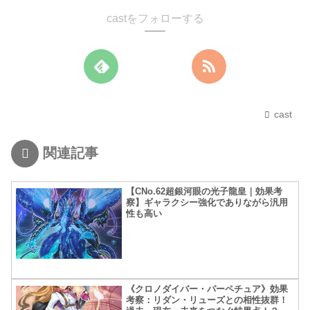
castをフォローする
cast
関連記事
【CNo.62超銀河眼の光子龍皇｜効果考
察】ギャラクシー強化でありながら汎用
性も高い
《クロノダイバー・パーペチュア》効果
考察：リダン・リューズとの相性抜群！