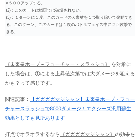
×５００アップする。
(2)：このカードは戦闘では破壊されない。
(3)：１ターンに１度、このカードのＸ素材を１つ取り除いて発動でき
る。このターン、このカードは１度のバトルフェイズ中に２回攻撃で
きる。
《未来皇ホープ－フューチャー・スラッシュ》
を対象に
した場合は、①による上昇値次第では大ダメージを狙える
かも？って感じです。
関連記事：
【ガガガガマジシャン】未来皇ホープ・フュー
チャースラッシュで8000ダメージ！エクシーズ汎用蘇生
効果としても見所あります
打点でオラオラするなら
《ガガガガマジシャン》
の効果を