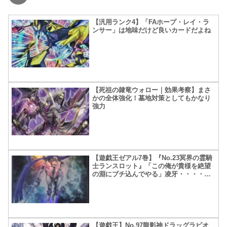
【汎用ランク4】「FAホープ・レイ・ラ
ンサー」は地味だけど良いカードだよね
【死祖の隷竜ウォロー｜効果考察】まさ
かの全体強化！墓地対策としてもかなり
強力
【遊戯王ゼアル7巻】『No.23冥界の霊騎
士ランスロット』「この俺が貴様を絶望
の淵にブチ込んでやる」凌牙・・・・。
こう言って決めるんだぜ
【遊戯王】No.97龍影神ドラッグラビオ