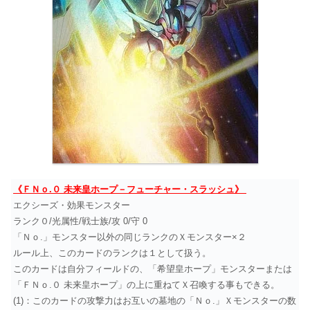
《ＦＮｏ.０ 未来皇ホープ－フューチャー・スラッシュ》
エクシーズ・効果モンスター
ランク０/光属性/戦士族/攻 0/守 0
「Ｎｏ.」モンスター以外の同じランクのＸモンスター×２
ルール上、このカードのランクは１として扱う。
このカードは自分フィールドの、「希望皇ホープ」モンスターまたは
「ＦＮｏ.０ 未来皇ホープ」の上に重ねてＸ召喚する事もできる。
(1)：このカードの攻撃力はお互いの墓地の「Ｎｏ.」Ｘモンスターの数