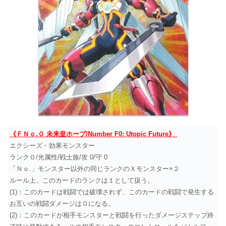
《ＦＮｏ.０ 未来皇ホープ/Number F0: Utopic Future》
エクシーズ・効果モンスター
ランク０/光属性/戦士族/攻 0/守 0
「Ｎｏ.」モンスター以外の同じランクのＸモンスター×２
ルール上、このカードのランクは１として扱う。
(1)：このカードは戦闘では破壊されず、このカードの戦闘で発生する
お互いの戦闘ダメージは０になる。
(2)：このカードが相手モンスターと戦闘を行ったダメージステップ終