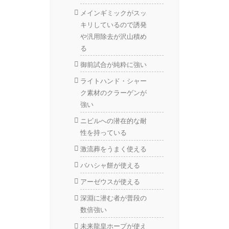
メインギミックがスッ
キリしているので誘発
や汎用除去が沢山積め
る
御前試合が純粋に強い
ライトハンド・シャー
ク素材のクラーゲンが
強い
ニビルへの潜在的な耐
性を持っている
激流葬をうまく使える
バハシャ餅が使える
アーゼウスが使える
深淵に潜む者が普段の
数倍強い
未来龍皇ホープが使え