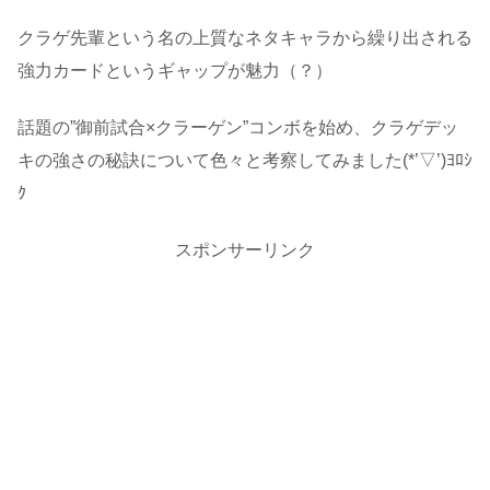
クラゲ先輩という名の上質なネタキャラから繰り出される
強力カードというギャップが魅力（？）
話題の”御前試合×クラーゲン”コンボを始め、クラゲデッ
キの強さの秘訣について色々と考察してみました(*’▽’)ﾖﾛｼ
ｸ
スポンサーリンク