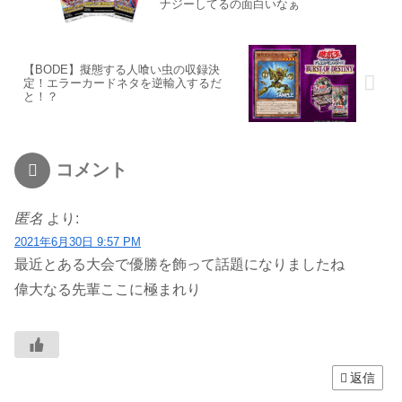
ナジーしてるの面白いなぁ
【BODE】擬態する人喰い虫の収録決
定！エラーカードネタを逆輸入するだ
と！？
コメント
匿名
より:
2021年6月30日 9:57 PM
最近とある大会で優勝を飾って話題になりましたね
偉大なる先輩ここに極まれり
返信