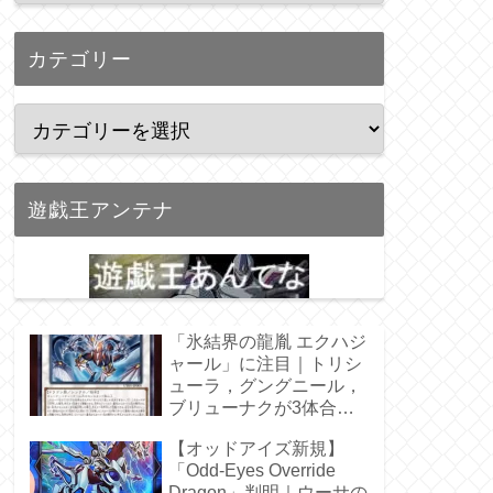
カテゴリー
遊戯王アンテナ
「氷結界の龍胤 エクハジ
ャール」に注目｜トリシ
ューラ，グングニール，
ブリューナクが3体合
体！
【オッドアイズ新規】
「Odd-Eyes Override
Dragon」判明｜ウーサの