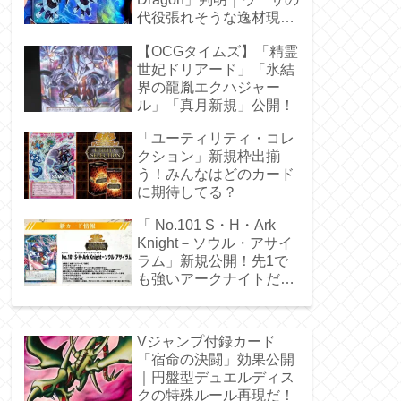
代役張れそうな逸材現
る！
【OCGタイムズ】「精霊
世妃ドリアード」「氷結
界の龍胤エクハジャー
ル」「真月新規」公開！
「ユーティリティ・コレ
クション」新規枠出揃
う！みんなはどのカード
に期待してる？
「 No.101 S・H・Ark
Knight－ソウル・アサイ
ラム」新規公開！先1で
も強いアークナイトだ
ぁ！
Vジャンプ付録カード
「宿命の決闘」効果公開
｜円盤型デュエルディス
クの特殊ルール再現だ！