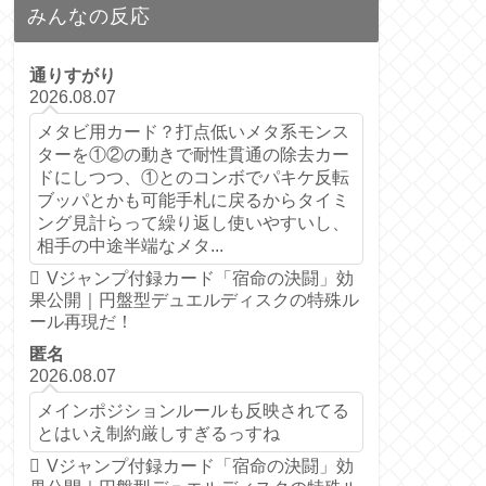
みんなの反応
通りすがり
2026.08.07
メタビ用カード？打点低いメタ系モンス
ターを①②の動きで耐性貫通の除去カー
ドにしつつ、①とのコンボでパキケ反転
ブッパとかも可能手札に戻るからタイミ
ング見計らって繰り返し使いやすいし、
相手の中途半端なメタ...
Vジャンプ付録カード「宿命の決闘」効
果公開｜円盤型デュエルディスクの特殊ル
ール再現だ！
匿名
2026.08.07
メインポジションルールも反映されてる
とはいえ制約厳しすぎるっすね
Vジャンプ付録カード「宿命の決闘」効