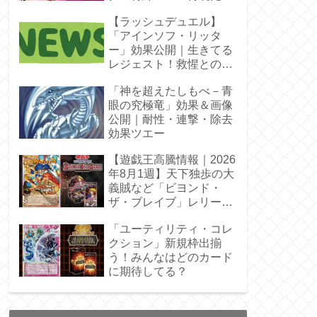
【ラッシュデュエル】
「アインソフ・リッタ
ー」効果公開｜生きてる
レジェスト！救惺との相
性◎
「神を超えたしもべ－青
眼の究極竜」効果＆画像
公開｜耐性・連撃・除去
効果ツエー
【遊戯王高騰情報｜2026
年8月1週】天下独歩の大
義賊など「ビヨンド・
ザ・ブレイブ」レリーフ
枠を調査
「ユーティリティ・コレ
クション」新規枠出揃
う！みんなはどのカード
に期待してる？