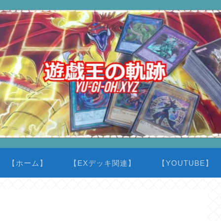
【ホーム】
【EXデッキ関連】
【YOUTUBE】