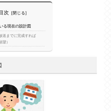
目次
いる現在の設計図
放送までに完成すれば
願望）
図