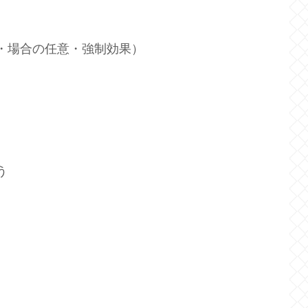
・場合の任意・強制効果）
う