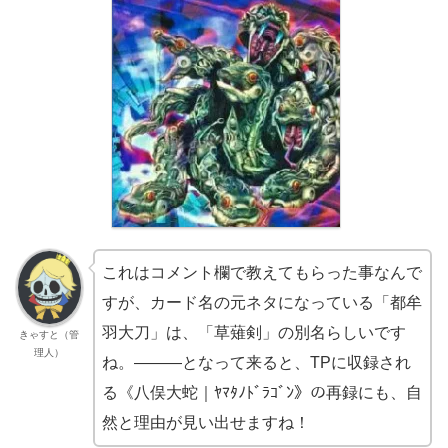
これはコメント欄で教えてもらった事なんで
すが、カード名の元ネタになっている「都牟
羽大刀」は、「草薙剣」の別名らしいです
きゃすと（管
理人）
ね。―――となって来ると、TPに収録され
る《八俣大蛇｜ﾔﾏﾀﾉﾄﾞﾗｺﾞﾝ》の再録にも、自
然と理由が見い出せますね！