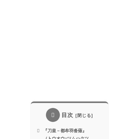
目次
『刀皇－都牟羽沓薙』
（トウオウｰツムハクツ