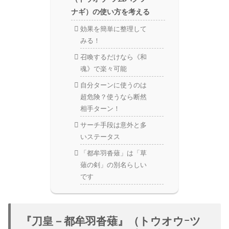
ナギ）の使い方を考える
効果を簡単に整理して
みる！
召喚するだけなら《和
魂》で楽々可能
自分ターンに使うのは
超危険？使うなら断然
相手ターン！
サーチ手段は意外と多
いステータス
「都牟羽沓薙」は「草
薙の剣」の別名らしい
です
『刀皇－都牟羽沓薙』（トウオウｰツ