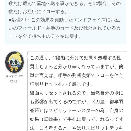
数だけ選んで墓地へ送る事ができる。その場合、その
数だけお互いにドローする。
■処理2⃣：この効果を発動したエンドフェイズにお互
いのフィールド・墓地のカード及び除外されているカ
ードを全て持ち主のデッキに戻す。
この通り、2段階に分けて効果を処理する性
質上ちょっと分かり辛くなっていますが、簡
単に言えば、相手の判断次第でドローを伴う
きゃすと（管
理人）
強制リセット札って感じです。
盤面もリセットされるので、当然自分の場に
も影響が出てくるのですが、《刀皇－都牟羽
沓薙》はスピリットモンスターの為、自身の
効果（②効果）で手札に戻ってこれるって寸
法。こう考えると、やはりスピリットデッキ