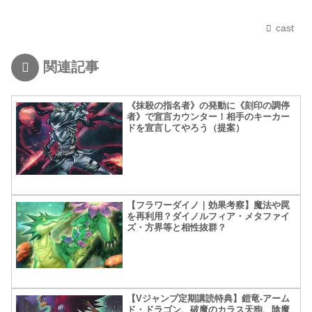
cast
関連記事
《抹殺の指名者》の発動に《刻印の調停
者》で宣言カウンター！相手のキーカー
ドを宣言してやろう（提案）
【フラワーダイノ｜効果考察】魔法や罠
を再利用？ダイノルフィア・メタファイ
ズ・方界等と相性抜群？
【Vジャンプ定期講読特典】鎧竜-アーム
ド・ドラゴン、破魔のカラス天狗、陰魔