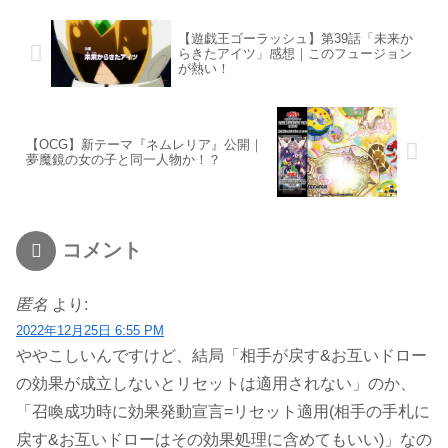
【遊戯王ゴーラッシュ】第39話「未来か
らきたアイツ」感想｜このフュージョン
が熱い！
【OCG】新テーマ『ネムレリア』公開｜
夢魔鏡の女の子と同一人物か！？
コメント
匿名
より:
2022年12月25日 6:55 PM
ややこしいんですけど、結局「相手が戻す&お互いドロー
の効果が成立しないとリセットは適用されない」のか、
「召喚成功時に効果発動宣言=リセット適用(相手の手札に
戻す&お互いドローはその効果処理に含めてもいい)」なの