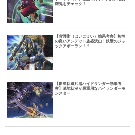
羅鬼をチェック！
【背護衛（はいごえい）効果考察】相性
の良いアンデット族盛沢山！鉄壁のジャ
ックアボーラン！？
【影星軌道兵器ハイドランダー効果考
察】墓地状況が最重用なハイランダーモ
ンスター