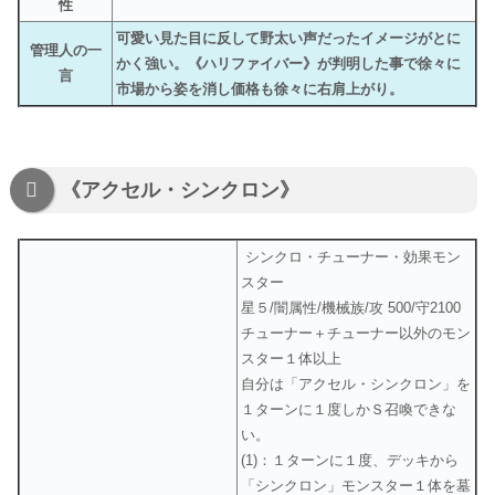
性
可愛い見た目に反して野太い声だったイメージがとに
管理人の一
かく強い。《ハリファイバー》が判明した事で徐々に
言
市場から姿を消し価格も徐々に右肩上がり。
《アクセル・シンクロン》
シンクロ・チューナー・効果モン
スター
星５/闇属性/機械族/攻 500/守2100
チューナー＋チューナー以外のモン
スター１体以上
自分は「アクセル・シンクロン」を
１ターンに１度しかＳ召喚できな
い。
(1)：１ターンに１度、デッキから
「シンクロン」モンスター１体を墓