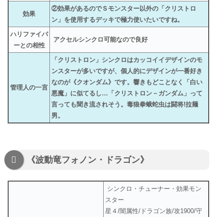
②効果があるのでＳモンスター以外の「クリストロ
効果
ン」を使用するデッキで極力使いたいですね。
ハリファイバ
アクセルシンクロ可能なので良好
ーとの相性
「クリストロン」シンクロはカッコイイデザインのモ
ンスターが多いですが、個人的にデザインが一番好き
なのが《クオンダム》です。響きもどことなく「白い
管理人の一言
悪魔」に似てるし…「クリストロン－ガンダム」って
言っても聞き流されそう。毒狼拳蛾蛇虫は闘将!拉麺
男。
《波動竜フォノン・ドラゴン》
シンクロ・チューナー・効果モン
スター
星４/闇属性/ドラゴン族/攻1900/守