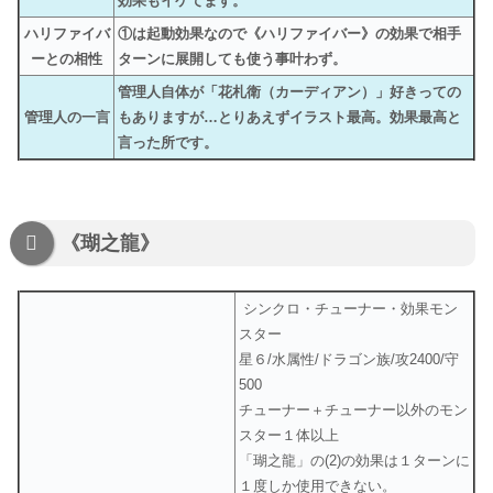
効果もイケてます。
ハリファイバ
①は起動効果なので《ハリファイバー》の効果で相手
ーとの相性
ターンに展開しても使う事叶わず。
管理人自体が「花札衛（カーディアン）」好きっての
管理人の一言
もありますが…とりあえずイラスト最高。効果最高と
言った所です。
《瑚之龍》
シンクロ・チューナー・効果モン
スター
星６/水属性/ドラゴン族/攻2400/守
500
チューナー＋チューナー以外のモン
スター１体以上
「瑚之龍」の(2)の効果は１ターンに
１度しか使用できない。