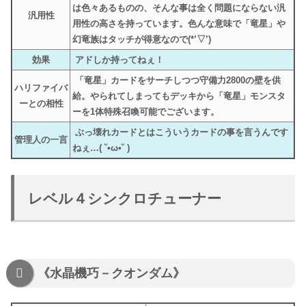
は色々あるものの、そんな事は全く問題にならない汎
汎用性
用性の高さを持っています。色んな意味で「竜星」や
幻竜族はタッチが得意なので(*’▽’)
効果
アドしか持ってねぇ！
「竜星」カードをサーチしつつ守備力2800の壁を供
ハリファイバ
給。やられてしまってもデッキから「竜星」モンスタ
ーとの相性
ーを1体特殊召喚可能でございます。
ぶっ壊れカードとはこういうカードの事を言うんです
管理人の一言
ねぇ…( ˘•ω•˘ )
レベル４シンクロチューナー
《水晶機巧－クオンダム》