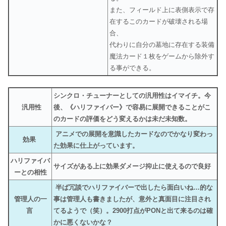
また、フィールド上に表側表示で存
在するこのカードが破壊される場
合、
代わりに自分の墓地に存在する装備
魔法カード１枚をゲームから除外す
る事ができる。
シンクロ・チューナーとしての汎用性はイマイチ。今
汎用性
後、《ハリファイバー》で容易に展開できることがこ
のカードの評価をどう変えるかは未だ未知数。
アニメでの展開を意識したカードなのでかなり変わっ
効果
た効果に仕上がっています。
ハリファイバ
サイズがある上に効果ダメージ抑止に使えるので良好
ーとの相性
半ば冗談でハリファイバーで出したら面白いね…的な
管理人の一
事は管理人も書きましたが、意外と真面目に注目され
言
てるようで（笑）。2900打点がPONと出て来るのは確
かに悪くないかな？