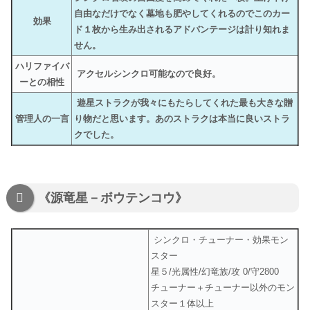
自由なだけでなく墓地も肥やしてくれるのでこのカー
効果
ド１枚から生み出されるアドバンテージは計り知れま
せん。
ハリファイバ
アクセルシンクロ可能なので良好。
ーとの相性
遊星ストラクが我々にもたらしてくれた最も大きな贈
管理人の一言
り物だと思います。あのストラクは本当に良いストラ
クでした。
《源竜星－ボウテンコウ》
シンクロ・チューナー・効果モン
スター
星５/光属性/幻竜族/攻 0/守2800
チューナー＋チューナー以外のモン
スター１体以上