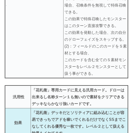
場合、召喚条件を無視して特殊召喚
できる。
この効果で特殊召喚したモンスター
はこのターン直接攻撃できる。
この効果を発動した場合、次の自分
のドローフェイズをスキップする。
(2)：フィールドのこのカードをＳ素
材とする場合、
このカードを含む全てのＳ素材モン
スターをレベル２モンスターとして
扱う事ができる。
「花札衛」専用カードに見える汎用カード。ドローは
汎用性
出来るし名称ターン１も無いので素材をクリアできる
デッキならかなり強いカードです。
「花札衛」デッキだとソリティアに組み込むことが容
易できっちでアドを稼いでくれるだけでなくSSまでこ
効果
なしてくれる優秀な一枚です。レベル２として扱える