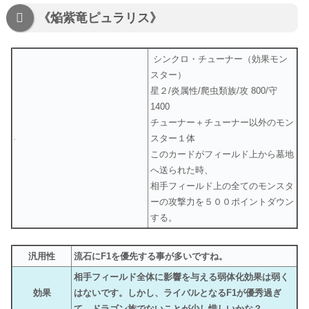
《焔紫竜ピュラリス》
シンクロ・チューナー（効果モン
スター）
星２/炎属性/爬虫類族/攻 800/守
1400
チューナー＋チューナー以外のモン
スター１体
このカードがフィールド上から墓地
へ送られた時、
相手フィールド上の全てのモンスタ
ーの攻撃力を５００ポイントダウン
する。
汎用性
流石にF1を優先する事が多いですね。
相手フィールド全体に影響を与える弱体化効果は弱く
効果
はないです。しかし、ライバルとなるF1が優秀過ぎ
て。ドラゴン族でないことが少し惜しいかな？