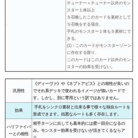
チューナー＋チューナー以外のモン
スター１体以上
Ｓ召喚したこのカードを素材として
Ｓ召喚をする場合、
手札のモンスター１体もＳ素材にで
きる。
(1)：このカードがモンスターゾーン
に存在する限り、
このカードはこのカード以外のモン
スターの効果を受けない。
《ディーヴァ》や《ネプトアビス》との相性が良いの
汎用性
でそれ系デッキで使われるイメージが強いカードで
す。しかし、別に専用という訳ではありません。
手札をシンクロ素材と出来る事で様々な独自ルートを
効果
形成できます。凶悪なルートも多く存在します。
相手ターンに出しても基本的には壁一回分になるの
ハリファイバ
み。モンスター効果を受けないが活きてくるならア
ーとの相性
リ。