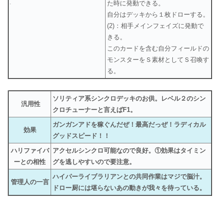
た時に発動できる。
自分はデッキから１枚ドローする。
(2)：相手メインフェイズに発動で
きる。
このカードを含む自分フィールドの
モンスターをＳ素材としてＳ召喚す
る。
ソリティア系シンクロデッキのお供。レベル２のシン
汎用性
クロチューナーと言えばF1。
ガンガンアドを稼ぐんだぜ！最高だっぜ！ラディカル
効果
グッドスピード！！
ハリファイバ
アクセルシンクロ可能なので良好。①効果はタイミン
ーとの相性
グを逃しやすいので要注意。
ハイパーライブラリアンとの共同作業はマジで脳汁。
管理人の一言
ドロー厨には堪らないあの動きが我々を待っている。