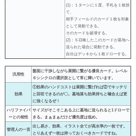
(1)：１ターンに１度、手札を１枚捨
て、
相手フィールドのカード１枚を対象
として発動できる。
そのカードを破壊する。
(2)：Ｓ召喚したこのカードが墓地へ
送られた場合に発動できる。
自分はデッキから１枚ドローする。
盤面に干渉しながら展開に繋がる優良カード。レベル
汎用性
６シンクロの選択肢として常に輝いています。
①効果のハンドコストは展開に繋げれば②でキッチリ
効果
と回収できるのが〇。墓地落ち効果持ちと噛合えば更
に強くなるぜ！
ハリファイバ
サイズがそこそこある上に墓地に送られると1ドローで
ーとの相性
きる。まぁまぁだけど優先度は低め。
出し易さ、効果、イラスト全てが高水準の一枚です。
管理人の一言
とりあえず一枚は持っておくべきカードですね。