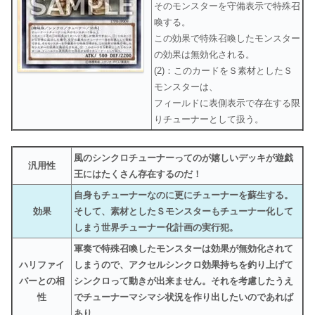
そのモンスターを守備表示で特殊召
喚する。
この効果で特殊召喚したモンスター
の効果は無効化される。
(2)：このカードをＳ素材としたＳ
モンスターは、
フィールドに表側表示で存在する限
りチューナーとして扱う。
風のシンクロチューナーってのが嬉しいデッキが遊戯
汎用性
王にはたくさん存在するのだ！
自身もチューナーなのに更にチューナーを蘇生する。
効果
そして、素材としたＳモンスターもチューナー化して
しまう世界チューナー化計画の実行犯。
軍奏で特殊召喚したモンスターは効果が無効化されて
ハリファイ
しまうので、アクセルシンクロ効果持ちを釣り上げて
バーとの相
シンクロって動きが出来ません。それを考慮したうえ
性
でチューナーマシマシ状況を作り出したいのであれば
あり。