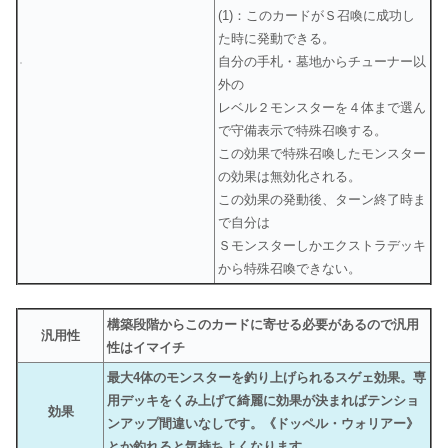
(1)：このカードがＳ召喚に成功し
た時に発動できる。
自分の手札・墓地からチューナー以
外の
レベル２モンスターを４体まで選ん
で守備表示で特殊召喚する。
この効果で特殊召喚したモンスター
の効果は無効化される。
この効果の発動後、ターン終了時ま
で自分は
Ｓモンスターしかエクストラデッキ
から特殊召喚できない。
構築段階からこのカードに寄せる必要があるので汎用
汎用性
性はイマイチ
最大4体のモンスターを釣り上げられるスゲェ効果。専
用デッキをくみ上げて綺麗に効果が決まればテンショ
効果
ンアップ間違いなしです。《ドッペル・ウォリアー》
とか釣れると気持ちよくなります。