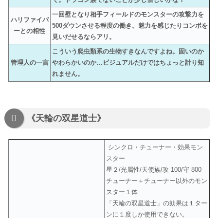
一回壁となり相手フィールドのモンスターの攻撃力を
ハリファイバ
500ダウンさせる程度の働き。魅力を感じたりコンボを
ーとの相性
見いだせるならアリ。
こういう爬虫類系の生物すきなんですよね。固いのか
管理人の一言
やわらかいのか…ビジュアルだけではちょっと計り知
れません。
《天輪の双星道士》
シンクロ・チューナー・効果モン
スター
星２/光属性/天使族/攻 100/守 800
チューナー＋チューナー以外のモン
スター１体
「天輪の双星道士」の効果は１ター
ンに１度しか使用できない。