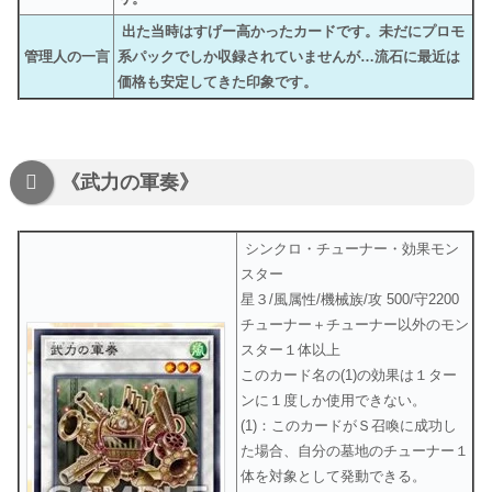
出た当時はすげー高かったカードです。未だにプロモ
管理人の一言
系パックでしか収録されていませんが…流石に最近は
価格も安定してきた印象です。
《武力の軍奏》
シンクロ・チューナー・効果モン
スター
星３/風属性/機械族/攻 500/守2200
チューナー＋チューナー以外のモン
スター１体以上
このカード名の(1)の効果は１ター
ンに１度しか使用できない。
(1)：このカードがＳ召喚に成功し
た場合、自分の墓地のチューナー１
体を対象として発動できる。