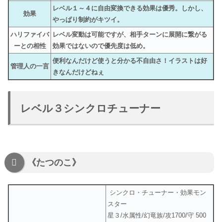
レベル１～４に自由変換できる効果は優秀。しかし、
効果
やっぱり制約がキツイ。
ハリファイバ
レベル変動は可能ですが、相手ターンに展開に繋がる
ーとの相性
効果ではないので優先度は低め。
便利なんだけど使うと分かる不自由さ！イラストは好
管理人の一言
きなんだけどねぇ
レベル３シンクロチューナー
《たつのこ》
シンクロ・チューナー・効果モン
スター
星３/水属性/幻竜族/攻1700/守 500