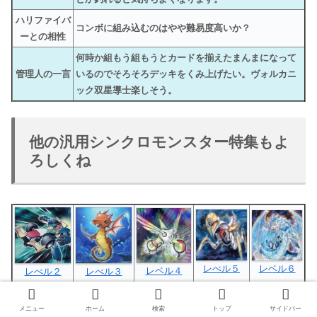
ハリファイバ
コンボに組み込むのはやや難易度高いか？
ーとの相性
何時か組もう組もうとカードを揃えたまんまになって
管理人の一言
いるのでそろそろデッキをくみ上げたい。ヴォルカニ
ック双星導士楽しそう。
他の汎用シンクロモンスター特集もよ
ろしくね
レべル５
レベル６
レベル４
レべル２
レべル３
メニュー
ホーム
検索
トップ
サイドバー